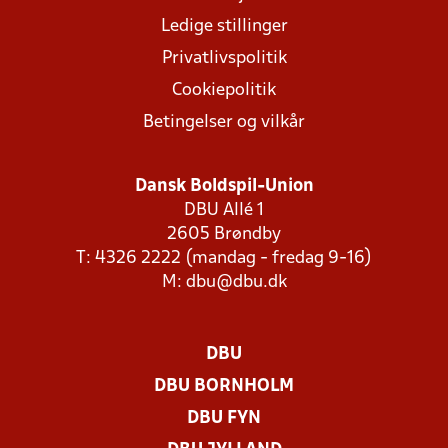
Ledige stillinger
Privatlivspolitik
Cookiepolitik
Betingelser og vilkår
Dansk Boldspil-Union
DBU Allé 1
2605 Brøndby
T: 4326 2222 (mandag - fredag 9-16)
M:
dbu@dbu.dk
DBU
DBU BORNHOLM
DBU FYN