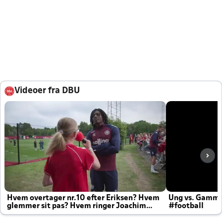
Videoer fra DBU
Hvem overtager nr.10 efter Eriksen? Hvem
Ung vs. Gamm
glemmer sit pas? Hvem ringer Joachim
#football
altid til efter kampe?