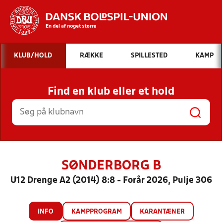
Hvad vil du søge efter?
KLUB/HOLD
RÆKKE
SPILLESTED
KAMP
INDHOLD OG NYHEDER
Find en klub eller et hold
STILLINGER, RESULTATER, KLUBBER OG
HOLD
SØNDERBORG B
U12 Drenge A2 (2014) 8:8 - Forår 2026, Pulje 306
INFO
KAMPPROGRAM
KARANTÆNER