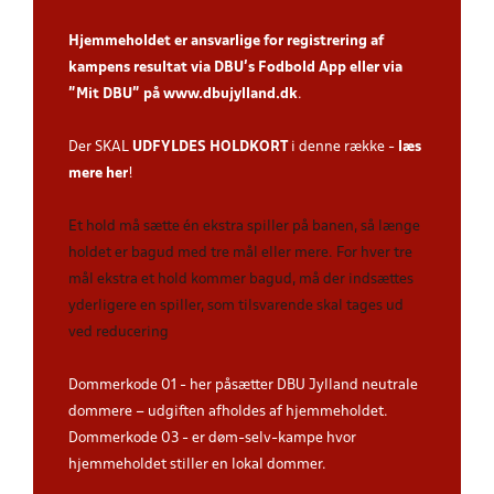
Hjemmeholdet er ansvarlige for registrering af
kampens resultat via DBU’s Fodbold App
eller via
”Mit DBU” på
www.dbujylland.dk
.
Der SKAL
UDFYLDES HOLDKORT
i denne række -
læs
mere her
!
Et hold må sætte én ekstra spiller på banen, så længe
holdet er bagud med tre mål eller mere. For hver tre
mål ekstra et hold kommer bagud, må der indsættes
yderligere en spiller, som tilsvarende skal tages ud
ved reducering
Dommerkode 01 - her påsætter DBU Jylland neutrale
dommere – udgiften afholdes af hjemmeholdet.
Dommerkode 03 - er døm-selv-kampe hvor
hjemmeholdet stiller en lokal dommer.