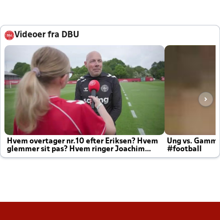
Videoer fra DBU
Hvem overtager nr.10 efter Eriksen? Hvem
Ung vs. Gamm
glemmer sit pas? Hvem ringer Joachim
#football
altid til efter kampe?