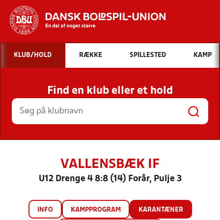
Hvad vil du søge efter?
KLUB/HOLD
RÆKKE
SPILLESTED
KAMP
INDHOLD OG NYHEDER
Find en klub eller et hold
STILLINGER, RESULTATER, KLUBBER OG
HOLD
VALLENSBÆK IF
U12 Drenge 4 8:8 (14) Forår, Pulje 3
INFO
KAMPPROGRAM
KARANTÆNER