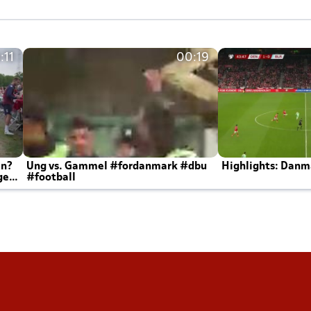
:11
00:19
en?
Ung vs. Gammel #fordanmark #dbu
Highlights: Danma
ger
#football