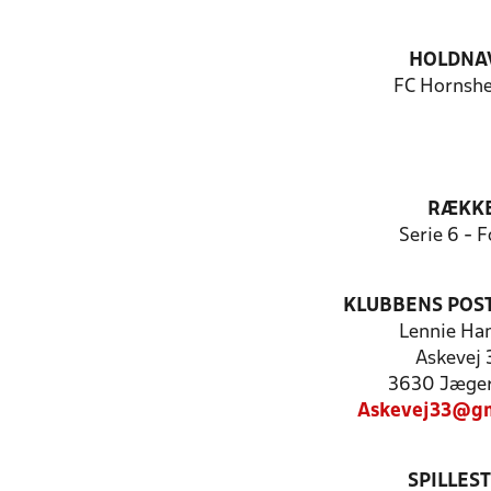
HOLDNA
FC Hornshe
RÆKK
Serie 6 - F
KLUBBENS POS
Lennie Ha
Askevej 
3630 Jæger
Askevej33@gm
SPILLES