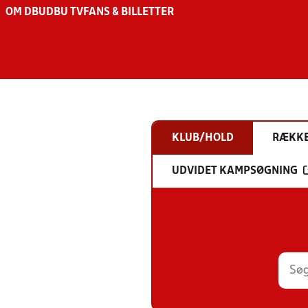
OM DBU
DBU TV
FANS & BILLETTER
KLUB/HOLD
RÆKK
UDVIDET KAMPSØGNING