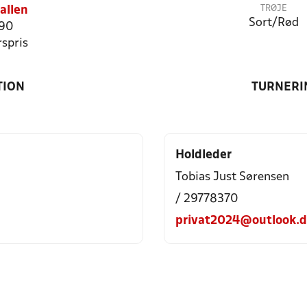
TRØJE
allen
Sort/Rød
 90
spris
TION
TURNERI
Holdleder
Tobias Just Sørensen
/ 29778370
privat2024@outlook.