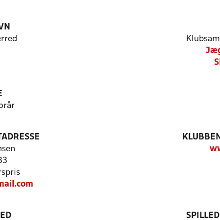
VN
rred
Klubsam
Jæg
S
E
orår
TADRESSE
KLUBBEN
nsen
ww
33
spris
ail.com
TED
SPILLE