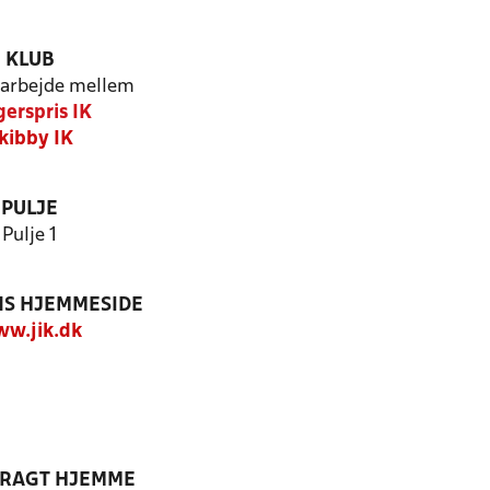
KLUB
arbejde mellem
erspris IK
kibby IK
PULJE
Pulje 1
S HJEMMESIDE
w.jik.dk
DRAGT HJEMME