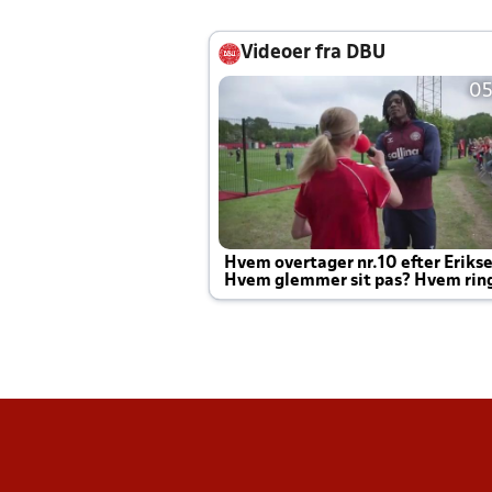
Videoer fra DBU
05
Hvem overtager nr.10 efter Eriks
Hvem glemmer sit pas? Hvem rin
Joachim altid til efter kampe?