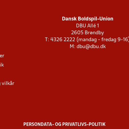
Dansk Boldspil-Union
DBU Allé 1
2605 Brøndby
T: 4326 2222 (mandag - fredag 9-16
M:
dbu@dbu.dk
ger
ik
 vilkår
PERSONDATA- OG PRIVATLIVS-POLITIK