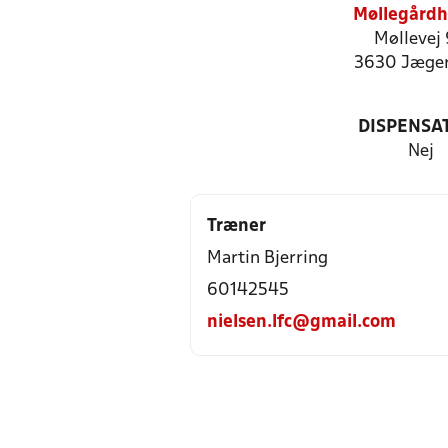
Møllegårdh
Møllevej
3630 Jæger
DISPENSA
Nej
Træner
Martin Bjerring
60142545
nielsen.lfc@gmail.com