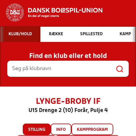
Hvad vil du søge efter?
KLUB/HOLD
RÆKKE
SPILLESTED
KAMP
INDHOLD OG NYHEDER
Find en klub eller et hold
STILLINGER, RESULTATER, KLUBBER OG
HOLD
LYNGE-BROBY IF
U15 Drenge 2 (10) Forår, Pulje 4
STILLING
INFO
KAMPPROGRAM