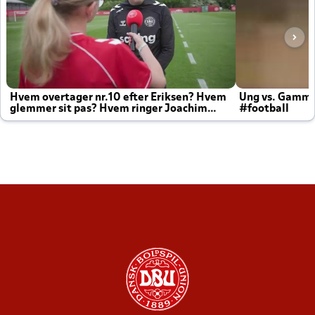
Hvem overtager nr.10 efter Eriksen? Hvem
Ung vs. Gamm
glemmer sit pas? Hvem ringer Joachim
#football
altid til efter kampe?