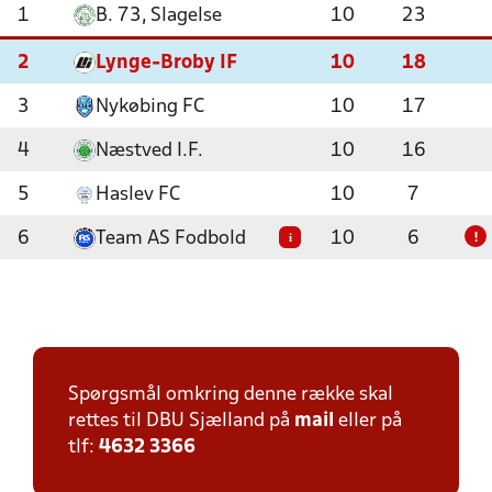
1
B. 73, Slagelse
10
23
2
Lynge-Broby IF
10
18
3
Nykøbing FC
10
17
4
Næstved I.F.
10
16
5
Haslev FC
10
7
6
Team AS Fodbold
10
6
i
!
Spørgsmål omkring denne række skal
rettes til DBU Sjælland på
mail
eller på
tlf:
4632 3366