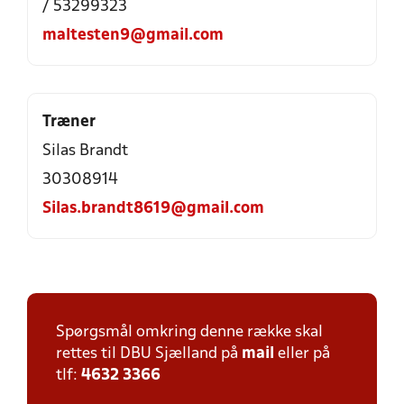
/ 53299323
maltesten9@gmail.com
Træner
Silas Brandt
30308914
Silas.brandt8619@gmail.com
Spørgsmål omkring denne række skal
rettes til DBU Sjælland på
mail
eller på
tlf:
4632 3366