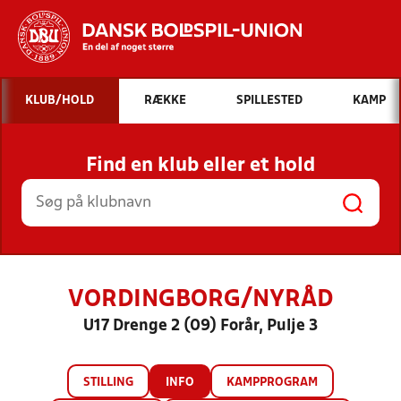
Hvad vil du søge efter?
KLUB/HOLD
RÆKKE
SPILLESTED
KAMP
INDHOLD OG NYHEDER
Find en klub eller et hold
STILLINGER, RESULTATER, KLUBBER OG
HOLD
VORDINGBORG/NYRÅD
U17 Drenge 2 (09) Forår, Pulje 3
STILLING
INFO
KAMPPROGRAM