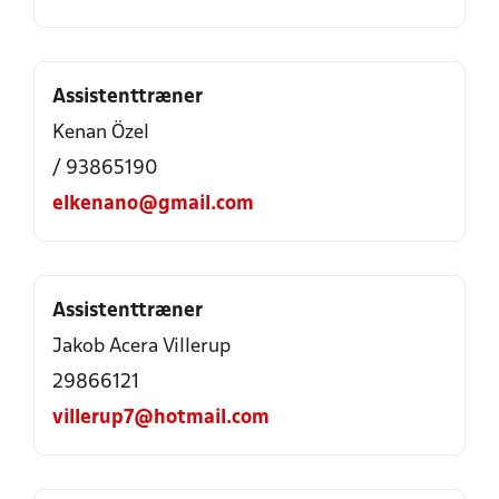
Assistenttræner
Kenan Özel
/ 93865190
elkenano@gmail.com
Assistenttræner
Jakob Acera Villerup
29866121
villerup7@hotmail.com