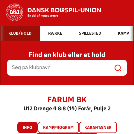
Hvad vil du søge efter?
KLUB/HOLD
RÆKKE
SPILLESTED
KAMP
INDHOLD OG NYHEDER
Find en klub eller et hold
STILLINGER, RESULTATER, KLUBBER OG
HOLD
FARUM BK
U12 Drenge 4 8:8 (14) Forår, Pulje 2
INFO
KAMPPROGRAM
KARANTÆNER