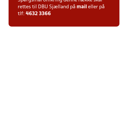
Spørgsmål omkring denne række skal
rettes til DBU Sjælland på
mail
eller på
tlf:
4632 3366