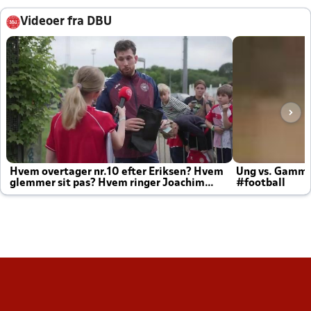
Videoer fra DBU
Hvem overtager nr.10 efter Eriksen? Hvem
Ung vs. Gamm
glemmer sit pas? Hvem ringer Joachim
#football
altid til efter kampe?