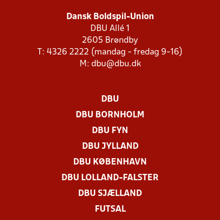
Dansk Boldspil-Union
DBU Allé 1
2605 Brøndby
T: 4326 2222 (mandag - fredag 9-16)
M:
dbu@dbu.dk
DBU
DBU BORNHOLM
DBU FYN
DBU JYLLAND
DBU KØBENHAVN
DBU LOLLAND-FALSTER
DBU SJÆLLAND
FUTSAL