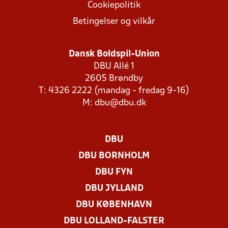
Cookiepolitik
Betingelser og vilkår
Dansk Boldspil-Union
DBU Allé 1
2605 Brøndby
T: 4326 2222 (mandag - fredag 9-16)
M:
dbu@dbu.dk
DBU
DBU BORNHOLM
DBU FYN
DBU JYLLAND
DBU KØBENHAVN
DBU LOLLAND-FALSTER