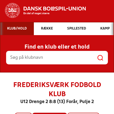
Hvad vil du søge efter?
KLUB/HOLD
RÆKKE
SPILLESTED
KAMP
INDHOLD OG NYHEDER
Find en klub eller et hold
STILLINGER, RESULTATER, KLUBBER OG
HOLD
FREDERIKSVÆRK FODBOLD
KLUB
U12 Drenge 2 8:8 (13) Forår, Pulje 2