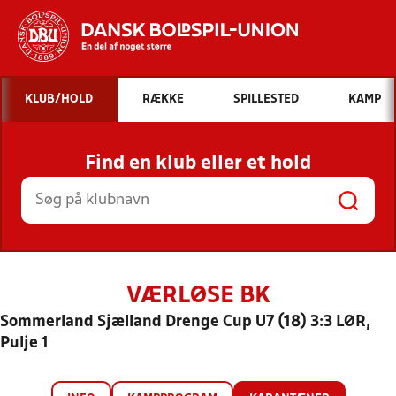
Hvad vil du søge efter?
KLUB/HOLD
RÆKKE
SPILLESTED
KAMP
INDHOLD OG NYHEDER
Find en klub eller et hold
STILLINGER, RESULTATER, KLUBBER OG
HOLD
VÆRLØSE BK
Sommerland Sjælland Drenge Cup U7 (18) 3:3 LØR,
Pulje 1