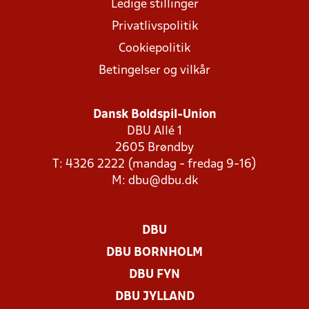
Ledige stillinger
Privatlivspolitik
Cookiepolitik
Betingelser og vilkår
Dansk Boldspil-Union
DBU Allé 1
2605 Brøndby
T: 4326 2222 (mandag - fredag 9-16)
M:
dbu@dbu.dk
DBU
DBU BORNHOLM
DBU FYN
DBU JYLLAND