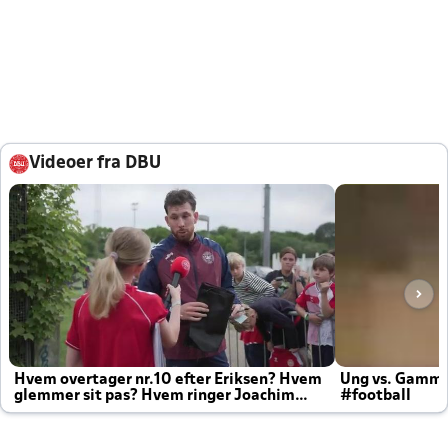
Videoer fra DBU
Hvem overtager nr.10 efter Eriksen? Hvem
Ung vs. Gamm
glemmer sit pas? Hvem ringer Joachim
#football
altid til efter kampe?