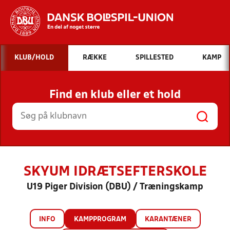
Hvad vil du søge efter?
KLUB/HOLD
RÆKKE
SPILLESTED
KAMP
INDHOLD OG NYHEDER
Find en klub eller et hold
STILLINGER, RESULTATER, KLUBBER OG
HOLD
SKYUM IDRÆTSEFTERSKOLE
U19 Piger Division (DBU) / Træningskamp
INFO
KAMPPROGRAM
KARANTÆNER