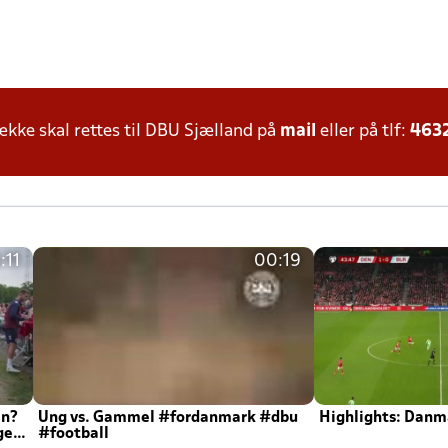
ke skal rettes til DBU Sjælland på
mail
eller på tlf:
463
:11
00:19
en?
Ung vs. Gammel #fordanmark #dbu
Highlights: Danma
ger
#football