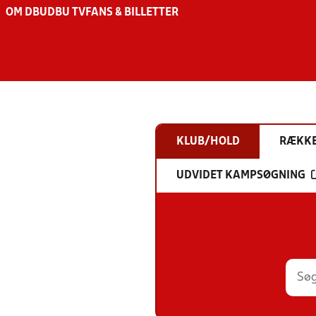
OM DBU
DBU TV
FANS & BILLETTER
KLUB/HOLD
RÆKK
UDVIDET KAMPSØGNING