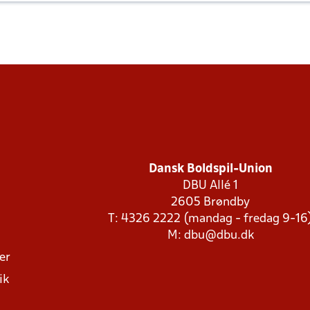
Dansk Boldspil-Union
DBU Allé 1
2605 Brøndby
T: 4326 2222 (mandag - fredag 9-16
M:
dbu@dbu.dk
ger
ik