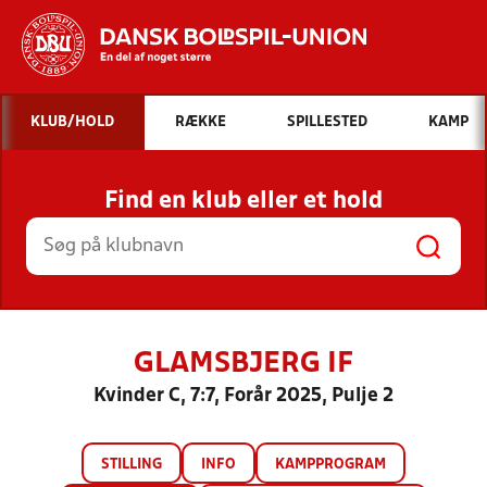
Hvad vil du søge efter?
KLUB/HOLD
RÆKKE
SPILLESTED
KAMP
INDHOLD OG NYHEDER
Find en klub eller et hold
STILLINGER, RESULTATER, KLUBBER OG
HOLD
GLAMSBJERG IF
Kvinder C, 7:7, Forår 2025, Pulje 2
STILLING
INFO
KAMPPROGRAM