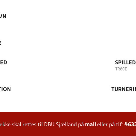
VN
E
TED
SPILLE
TRØJE
TION
TURNERI
ke skal rettes til DBU Sjælland på
mail
eller på tlf:
463