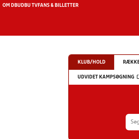
OM DBU
DBU TV
FANS & BILLETTER
KLUB/HOLD
RÆKK
UDVIDET KAMPSØGNING