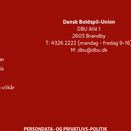
Dansk Boldspil-Union
DBU Allé 1
2605 Brøndby
T: 4326 2222 (mandag - fredag 9-16
M:
dbu@dbu.dk
ger
ik
 vilkår
PERSONDATA- OG PRIVATLIVS-POLITIK