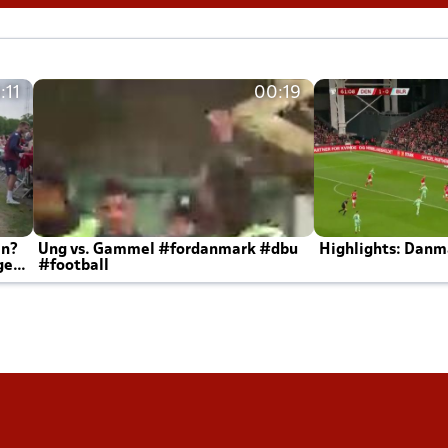
:11
00:19
en?
Ung vs. Gammel #fordanmark #dbu
Highlights: Danma
ger
#football