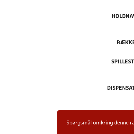
HOLDNA
RÆKK
SPILLES
DISPENSA
Spørgsmål omkring denne ræk