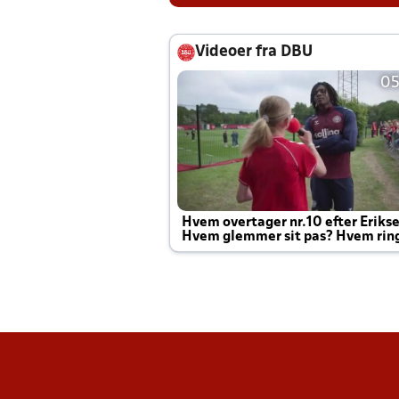
Videoer fra DBU
05
Hvem overtager nr.10 efter Eriks
Hvem glemmer sit pas? Hvem rin
Joachim altid til efter kampe?