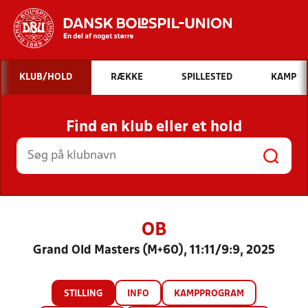
Hvad vil du søge efter?
KLUB/HOLD
RÆKKE
SPILLESTED
KAMP
INDHOLD OG NYHEDER
Find en klub eller et hold
STILLINGER, RESULTATER, KLUBBER OG
HOLD
OB
Grand Old Masters (M+60), 11:11/9:9, 2025
STILLING
INFO
KAMPPROGRAM