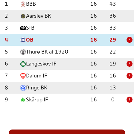
1
BBB
16
43
2
Aarslev BK
16
36
3
SfB
16
33
4
OB
16
29
!
5
Thurø BK af 1920
16
22
6
Langeskov IF
16
19
!
7
Dalum IF
16
16
!
8
Ringe BK
16
13
9
Skårup IF
16
0
!