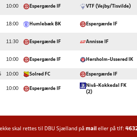
10:00
Espergærde IF
VTF (Vejby/Tisvilde)
18:00
Humlebæk BK
Espergærde IF
11:30
Espergærde IF
Annisse IF
10:00
Espergærde IF
Hørsholm-Usserød IK
5
10:00
Solrød FC
Espergærde IF
Nivå-Kokkedal FK
10:00
Espergærde IF
(2)
ke skal rettes til DBU Sjælland på
mail
eller på tlf:
463