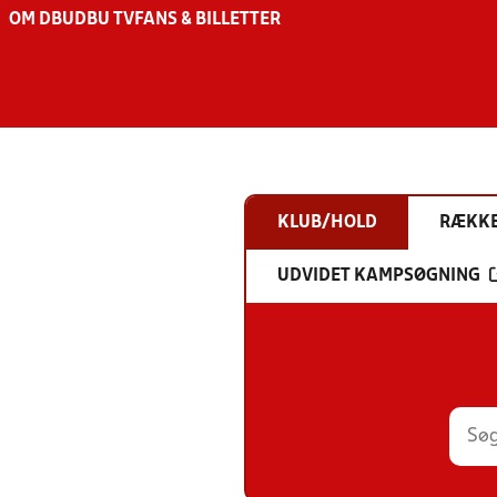
OM DBU
DBU TV
FANS & BILLETTER
KLUB/HOLD
RÆKK
UDVIDET KAMPSØGNING