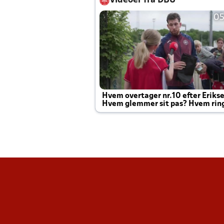
Videoer fra DBU
05
Hvem overtager nr.10 efter Eriks
Hvem glemmer sit pas? Hvem rin
Joachim altid til efter kampe?