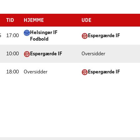
TID
HJEMME
UDE
Helsingør IF
5
17:00
Espergærde IF
Fodbold
10:00
Espergærde IF
Oversidder
18:00
Oversidder
Espergærde IF