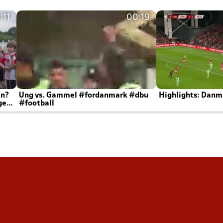
:11
00:19
en?
Ung vs. Gammel #fordanmark #dbu
Highlights: Danma
ger
#football