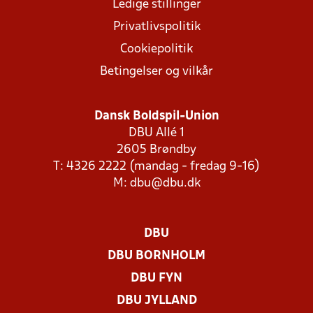
Ledige stillinger
Privatlivspolitik
Cookiepolitik
Betingelser og vilkår
Dansk Boldspil-Union
DBU Allé 1
2605 Brøndby
T: 4326 2222 (mandag - fredag 9-16)
M:
dbu@dbu.dk
DBU
DBU BORNHOLM
DBU FYN
DBU JYLLAND