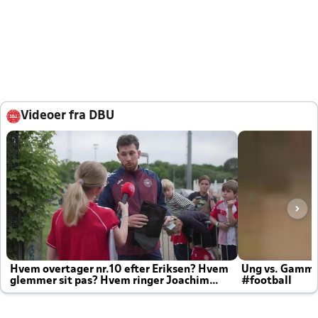
Videoer fra DBU
Hvem overtager nr.10 efter Eriksen? Hvem
Ung vs. Gamm
glemmer sit pas? Hvem ringer Joachim
#football
altid til efter kampe?