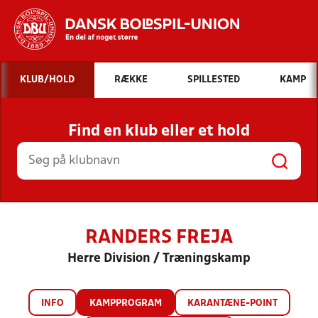
Hvad vil du søge efter?
KLUB/HOLD
RÆKKE
SPILLESTED
KAMP
INDHOLD OG NYHEDER
Find en klub eller et hold
STILLINGER, RESULTATER, KLUBBER OG
HOLD
RANDERS FREJA
Herre Division / Træningskamp
INFO
KAMPPROGRAM
KARANTÆNE-POINT