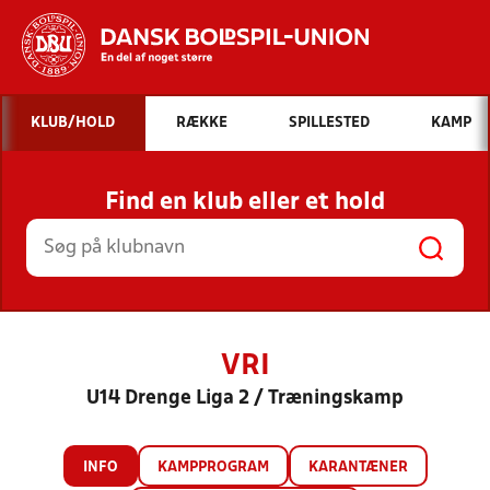
Hvad vil du søge efter?
KLUB/HOLD
RÆKKE
SPILLESTED
KAMP
INDHOLD OG NYHEDER
Find en klub eller et hold
STILLINGER, RESULTATER, KLUBBER OG
HOLD
VRI
U14 Drenge Liga 2 / Træningskamp
INFO
KAMPPROGRAM
KARANTÆNER