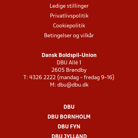
Ledige stillinger
Privatlivspolitik
Cookiepolitik
Betingelser og vilkår
Dansk Boldspil-Union
DBU Allé 1
2605 Brøndby
T: 4326 2222 (mandag - fredag 9-16)
M:
dbu@dbu.dk
DBU
DBU BORNHOLM
DBU FYN
DBU JYLLAND