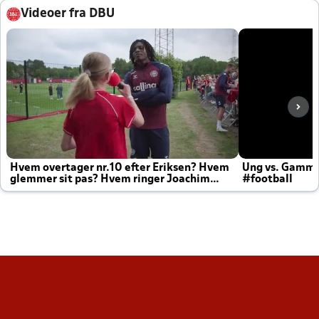
Videoer fra DBU
Hvem overtager nr.10 efter Eriksen? Hvem
Ung vs. Gamm
glemmer sit pas? Hvem ringer Joachim
#football
altid til efter kampe?