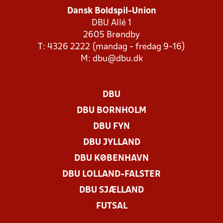
Dansk Boldspil-Union
DBU Allé 1
2605 Brøndby
T: 4326 2222 (mandag - fredag 9-16)
M:
dbu@dbu.dk
DBU
DBU BORNHOLM
DBU FYN
DBU JYLLAND
DBU KØBENHAVN
DBU LOLLAND-FALSTER
DBU SJÆLLAND
FUTSAL