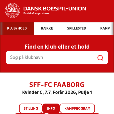
Hvad vil du søge efter?
KLUB/HOLD
RÆKKE
SPILLESTED
KAMP
INDHOLD OG NYHEDER
Find en klub eller et hold
STILLINGER, RESULTATER, KLUBBER OG
HOLD
SFF-FC FAABORG
Kvinder C, 7:7, Forår 2026, Pulje 1
STILLING
INFO
KAMPPROGRAM