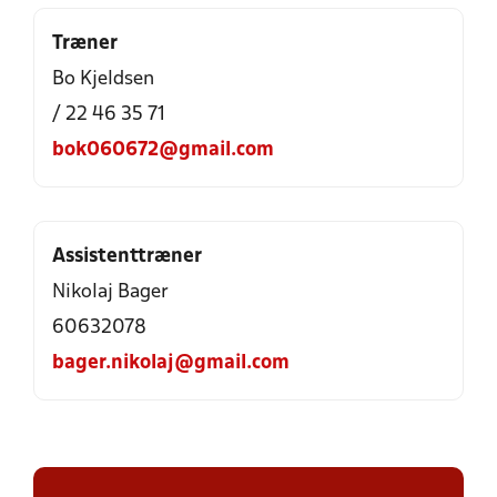
Træner
Bo Kjeldsen
/ 22 46 35 71
bok060672@gmail.com
Assistenttræner
Nikolaj Bager
60632078
bager.nikolaj@gmail.com