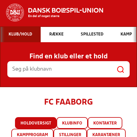
Hvad vil du søge efter?
KLUB/HOLD
RÆKKE
SPILLESTED
KAMP
INDHOLD OG NYHEDER
Find en klub eller et hold
STILLINGER, RESULTATER, KLUBBER OG
HOLD
FC FAABORG
HOLDOVERSIGT
KLUBINFO
KONTAKTER
KAMPPROGRAM
STILLINGER
KARANTÆNER