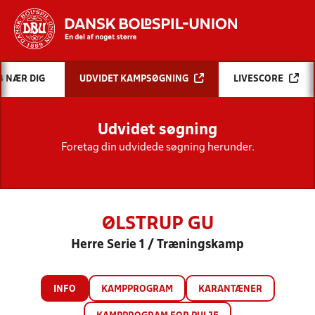
Hvad vil du søge efter?
B NÆR DIG
UDVIDET KAMPSØGNING
LIVESCORE
INDHOLD OG NYHEDER
Udvidet søgning
STILLINGER, RESULTATER, KLUBBER OG
HOLD
Foretag din udvidede søgning herunder.
ØLSTRUP GU
Herre Serie 1 / Træningskamp
INFO
KAMPPROGRAM
KARANTÆNER