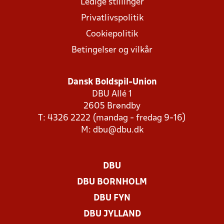
Ledige stillinger
Privatlivspolitik
Cookiepolitik
Betingelser og vilkår
Dansk Boldspil-Union
DBU Allé 1
2605 Brøndby
T: 4326 2222 (mandag - fredag 9-16)
M:
dbu@dbu.dk
DBU
DBU BORNHOLM
DBU FYN
DBU JYLLAND