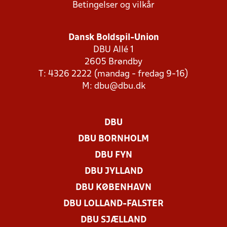
Betingelser og vilkår
Dansk Boldspil-Union
DBU Allé 1
2605 Brøndby
T: 4326 2222 (mandag - fredag 9-16)
M:
dbu@dbu.dk
DBU
DBU BORNHOLM
DBU FYN
DBU JYLLAND
DBU KØBENHAVN
DBU LOLLAND-FALSTER
DBU SJÆLLAND