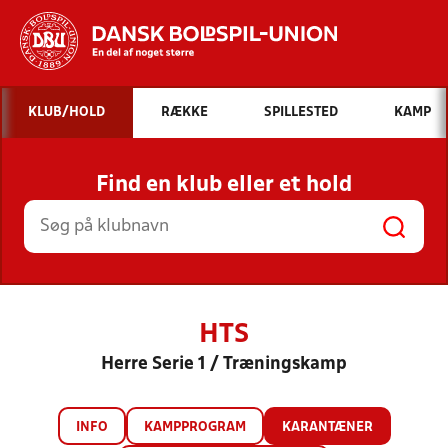
Hvad vil du søge efter?
KLUB/HOLD
RÆKKE
SPILLESTED
KAMP
INDHOLD OG NYHEDER
Find en klub eller et hold
STILLINGER, RESULTATER, KLUBBER OG
HOLD
HTS
Herre Serie 1 / Træningskamp
INFO
KAMPPROGRAM
KARANTÆNER