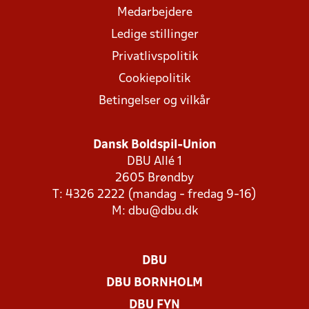
Medarbejdere
Ledige stillinger
Privatlivspolitik
Cookiepolitik
Betingelser og vilkår
Dansk Boldspil-Union
DBU Allé 1
2605 Brøndby
T: 4326 2222 (mandag - fredag 9-16)
M:
dbu@dbu.dk
DBU
DBU BORNHOLM
DBU FYN