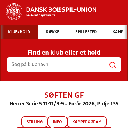
Hvad vil du søge efter?
KLUB/HOLD
RÆKKE
SPILLESTED
KAMP
INDHOLD OG NYHEDER
Find en klub eller et hold
STILLINGER, RESULTATER, KLUBBER OG
HOLD
SØFTEN GF
Herrer Serie 5 11:11/9:9 - Forår 2026, Pulje 135
STILLING
INFO
KAMPPROGRAM