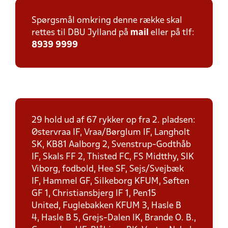
Spørgsmål omkring denne række skal
rettes til DBU Jylland på
mail
eller på tlf:
8939 9999
29 hold ud af 67 rykker op fra 2. pladsen:
Østervraa IF, Vraa/Børglum IF, Langholt
SK, KB81 Aalborg 2, Svenstrup-Godthåb
IF, Skals FF 2, Thisted FC, FS Midtthy, SIK
Viborg, fodbold, Hee SF, Sejs/Svejbæk
IF, Hammel GF, Silkeborg KFUM, Søften
GF 1, Christiansbjerg IF 1, Pen15
United, Fuglebakken KFUM 3, Hasle B
4, Hasle B 5, Grejs-Dalen IK, Brande O. B.,