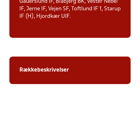
Gauerslund IF, Blåbjerg BK, Vester Nebel
IF, Jerne IF, Vejen SF, Toftlund IF 1, Starup
IF (H), Hjordkær UIF.
Rækkebeskrivelser