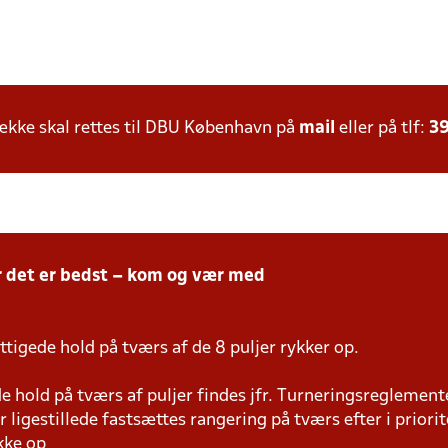
kke skal rettes til DBU København på
mail
eller på tlf:
39
r det er bedst – kom og vær med
tigede hold på tværs af de 8 puljer rykker op.
 hold på tværs af puljer findes jfr. Turneringsreglemente
r ligestillede fastsættes rangering på tværs efter i priori
kke op