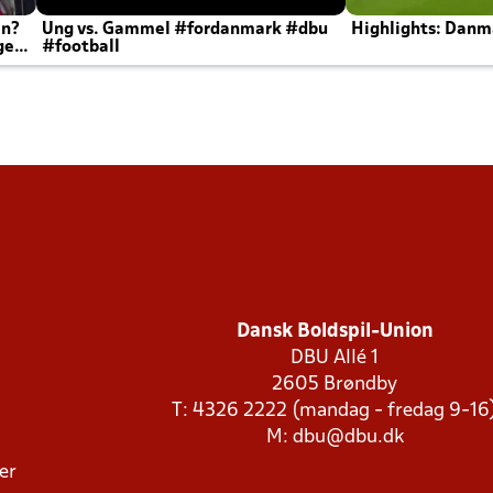
en?
Ung vs. Gammel #fordanmark #dbu
Highlights: Danma
ger
#football
Dansk Boldspil-Union
DBU Allé 1
2605 Brøndby
T: 4326 2222 (mandag - fredag 9-16
M:
dbu@dbu.dk
ger