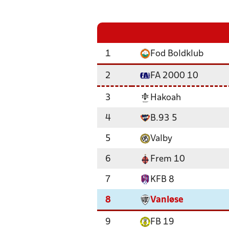
1
Fod Boldklub
2
FA 2000 10
3
Hakoah
4
B.93 5
5
Valby
6
Frem 10
7
KFB 8
8
Vanløse
9
FB 19