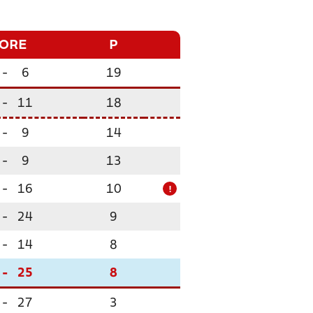
CORE
P
-
6
19
-
11
18
-
9
14
-
9
13
-
16
10
!
-
24
9
-
14
8
-
25
8
-
27
3