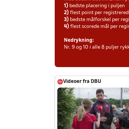
1)
bedste placering i puljen
2)
flest point per registrer
3)
bedste målforskel per re
4)
flest scorede mål per reg
Nedrykning:
Nr. 9 og 10 i alle 8 puljer ry
Videoer fra DBU
05