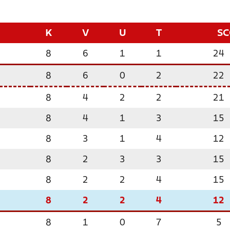
K
V
U
T
S
8
6
1
1
24
8
6
0
2
22
8
4
2
2
21
8
4
1
3
15
8
3
1
4
12
8
2
3
3
15
8
2
2
4
15
8
2
2
4
12
8
1
0
7
5