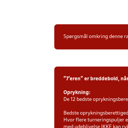
Spørgsmål omkring denne ræ
"7'eren" er breddebold, nå
Oprykning:
De 12 bedste oprykningsberet
Bedste oprykningsberettigede
Hvor flere turneringspuljer e
med udeblivelse IKKE kan ry