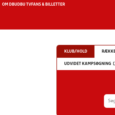
OM DBU
DBU TV
FANS & BILLETTER
KLUB/HOLD
RÆKK
UDVIDET KAMPSØGNING