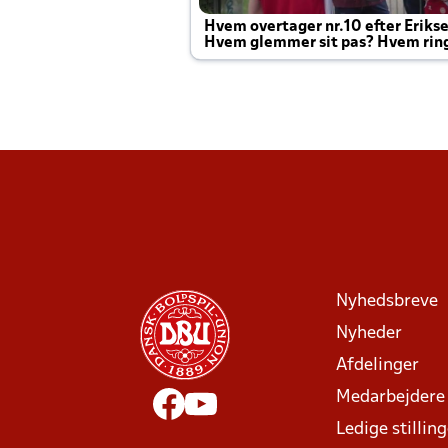
Hvem overtager nr.10 efter Eriks
Hvem glemmer sit pas? Hvem rin
Joachim altid til efter kampe?
Nyhedsbreve
Nyheder
Afdelinger
Medarbejdere
Ledige stillin