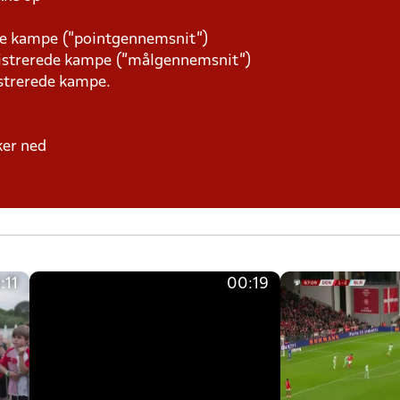
ede kampe (”pointgennemsnit”)
gistrerede kampe (”målgennemsnit”)
istrerede kampe.
kker ned
:11
00:19