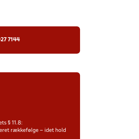
27 7144
ts § 11.8:
teret rækkefølge – idet hold