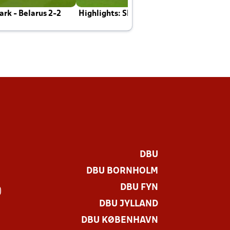
rk - Belarus 2-2
Highlights: Skotland - Danmark 4-2
J
E
DBU
DBU BORNHOLM
DBU FYN
)
DBU JYLLAND
DBU KØBENHAVN