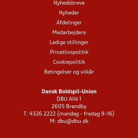
Nyhedsbreve
Nyheder
Afdelinger
Medarbejdere
Ledige stillinger
Privatlivspolitik
Cookiepolitik
Betingelser og vilkår
Dansk Boldspil-Union
DBU Allé 1
2605 Brøndby
T: 4326 2222 (mandag - fredag 9-16)
M:
dbu@dbu.dk