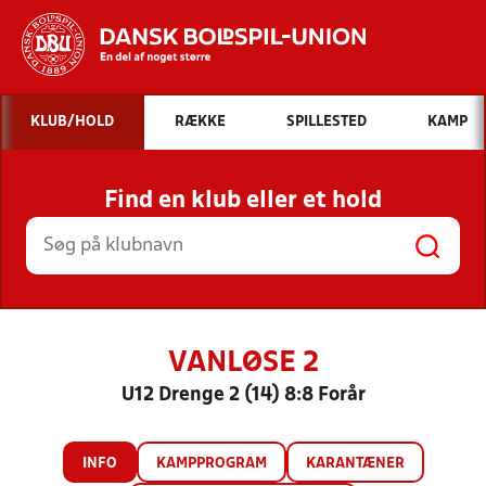
Hvad vil du søge efter?
KLUB/HOLD
RÆKKE
SPILLESTED
KAMP
INDHOLD OG NYHEDER
Find en klub eller et hold
STILLINGER, RESULTATER, KLUBBER OG
HOLD
VANLØSE 2
U12 Drenge 2 (14) 8:8 Forår
INFO
KAMPPROGRAM
KARANTÆNER