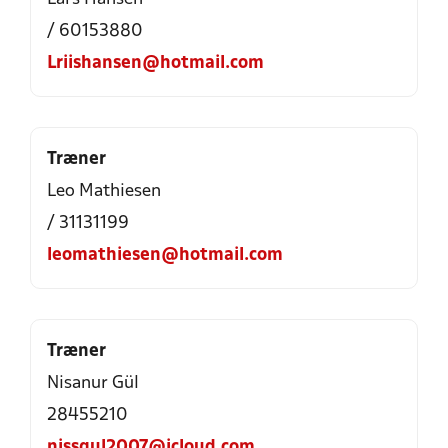
/ 60153880
Lriishansen@hotmail.com
Træner
Leo Mathiesen
/ 31131199
leomathiesen@hotmail.com
Træner
Nisanur Gül
28455210
nissgul2007@icloud.com