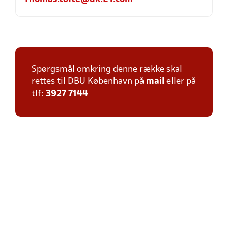
Spørgsmål omkring denne række skal
rettes til DBU København på
mail
eller på
tlf:
3927 7144