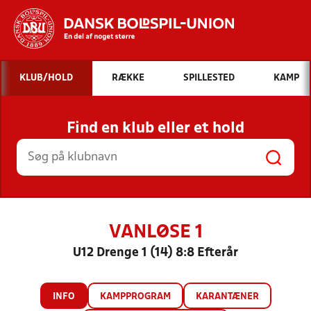
Hvad vil du søge efter?
KLUB/HOLD
RÆKKE
SPILLESTED
KAMP
INDHOLD OG NYHEDER
Find en klub eller et hold
STILLINGER, RESULTATER, KLUBBER OG
HOLD
VANLØSE 1
U12 Drenge 1 (14) 8:8 Efterår
INFO
KAMPPROGRAM
KARANTÆNER