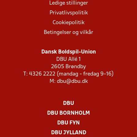
Ledige stillinger
Privatlivspolitik
Cookiepolitik
Betingelser og vilkår
Dansk Boldspil-Union
DBU Allé 1
2605 Brøndby
T: 4326 2222 (mandag - fredag 9-16)
M:
dbu@dbu.dk
DBU
DBU BORNHOLM
DBU FYN
DBU JYLLAND