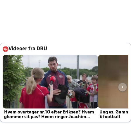
Videoer fra DBU
Hvem overtager nr.10 efter Eriksen? Hvem
Ung vs. Gamm
glemmer sit pas? Hvem ringer Joachim
#football
altid til efter kampe?