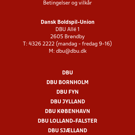
Betingelser og vilkår
Dansk Boldspil-Union
DBU Allé 1
2605 Brøndby
T: 4326 2222 (mandag - fredag 9-16)
M:
dbu@dbu.dk
DBU
DBU BORNHOLM
DBU FYN
DBU JYLLAND
DBU KØBENHAVN
DBU LOLLAND-FALSTER
DBU SJÆLLAND