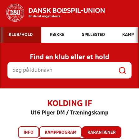
Hvad vil du søge efter?
KLUB/HOLD
RÆKKE
SPILLESTED
KAMP
INDHOLD OG NYHEDER
Find en klub eller et hold
STILLINGER, RESULTATER, KLUBBER OG
HOLD
KOLDING IF
U16 Piger DM / Træningskamp
INFO
KAMPPROGRAM
KARANTÆNER