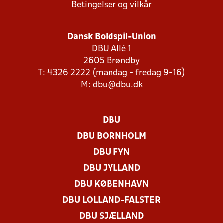
Betingelser og vilkår
Dansk Boldspil-Union
DBU Allé 1
2605 Brøndby
T: 4326 2222 (mandag - fredag 9-16)
M:
dbu@dbu.dk
DBU
DBU BORNHOLM
DBU FYN
DBU JYLLAND
DBU KØBENHAVN
DBU LOLLAND-FALSTER
DBU SJÆLLAND