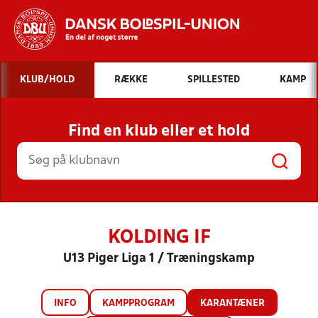
Hvad vil du søge efter?
KLUB/HOLD
RÆKKE
SPILLESTED
KAMP
INDHOLD OG NYHEDER
Find en klub eller et hold
STILLINGER, RESULTATER, KLUBBER OG
HOLD
KOLDING IF
U13 Piger Liga 1 / Træningskamp
INFO
KAMPPROGRAM
KARANTÆNER