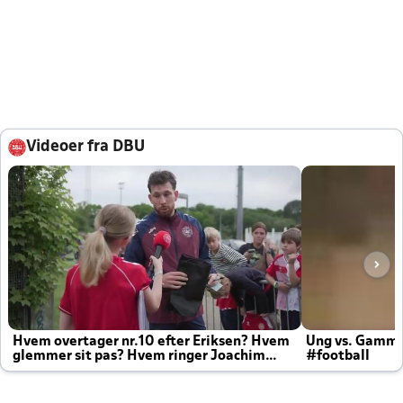
Videoer fra DBU
Hvem overtager nr.10 efter Eriksen? Hvem
Ung vs. Gamm
glemmer sit pas? Hvem ringer Joachim
#football
altid til efter kampe?