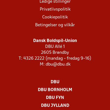
Ledige stillinger
Privatlivspolitik
Cookiepolitik
Betingelser og vilkår
Dansk Boldspil-Union
DBU Allé 1
2605 Brøndby
T: 4326 2222 (mandag - fredag 9-16)
M:
dbu@dbu.dk
DBU
DBU BORNHOLM
DBU FYN
DBU JYLLAND