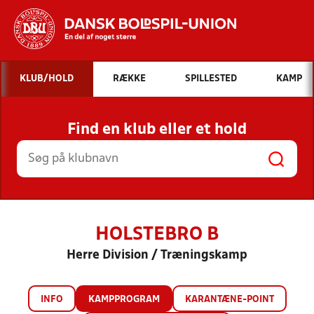
Hvad vil du søge efter?
KLUB/HOLD
RÆKKE
SPILLESTED
KAMP
INDHOLD OG NYHEDER
Find en klub eller et hold
STILLINGER, RESULTATER, KLUBBER OG
HOLD
HOLSTEBRO B
Herre Division / Træningskamp
INFO
KAMPPROGRAM
KARANTÆNE-POINT