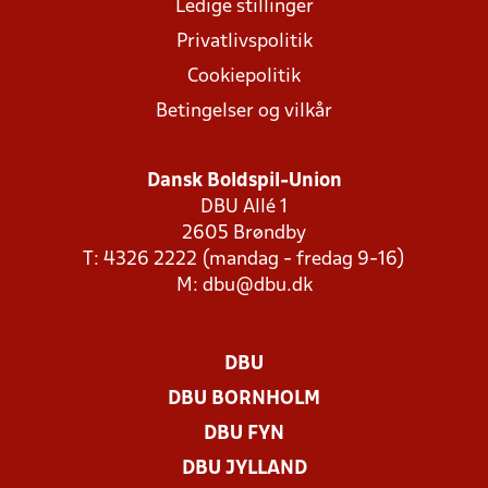
Ledige stillinger
Privatlivspolitik
Cookiepolitik
Betingelser og vilkår
Dansk Boldspil-Union
DBU Allé 1
2605 Brøndby
T: 4326 2222 (mandag - fredag 9-16)
M:
dbu@dbu.dk
DBU
DBU BORNHOLM
DBU FYN
DBU JYLLAND