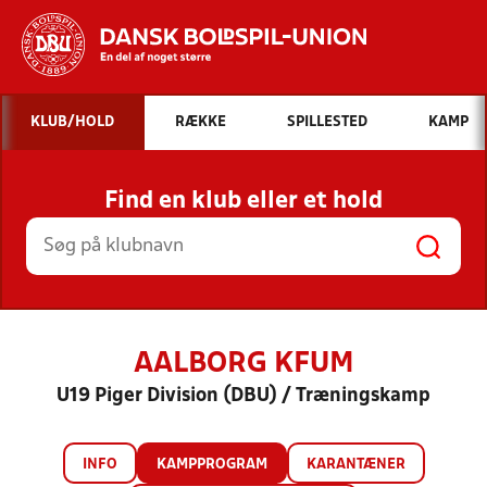
Hvad vil du søge efter?
KLUB/HOLD
RÆKKE
SPILLESTED
KAMP
INDHOLD OG NYHEDER
Find en klub eller et hold
STILLINGER, RESULTATER, KLUBBER OG
HOLD
AALBORG KFUM
U19 Piger Division (DBU) / Træningskamp
INFO
KAMPPROGRAM
KARANTÆNER