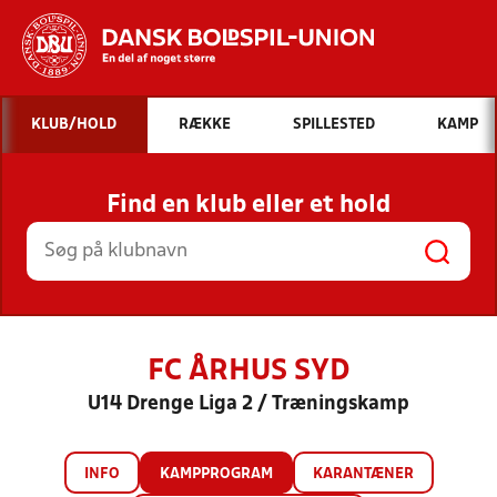
Hvad vil du søge efter?
KLUB/HOLD
RÆKKE
SPILLESTED
KAMP
INDHOLD OG NYHEDER
Find en klub eller et hold
STILLINGER, RESULTATER, KLUBBER OG
HOLD
FC ÅRHUS SYD
U14 Drenge Liga 2 / Træningskamp
INFO
KAMPPROGRAM
KARANTÆNER