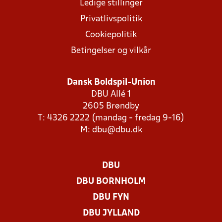
Ledige stillinger
Privatlivspolitik
Cookiepolitik
Betingelser og vilkår
Dansk Boldspil-Union
DBU Allé 1
2605 Brøndby
T: 4326 2222 (mandag - fredag 9-16)
M:
dbu@dbu.dk
DBU
DBU BORNHOLM
DBU FYN
DBU JYLLAND