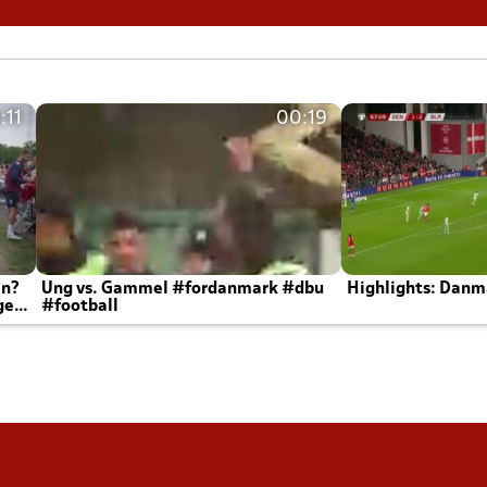
:11
00:19
en?
Ung vs. Gammel #fordanmark #dbu
Highlights: Danma
ger
#football