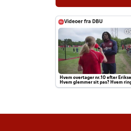
Videoer fra DBU
05
Hvem overtager nr.10 efter Eriks
Hvem glemmer sit pas? Hvem rin
Joachim altid til efter kampe?