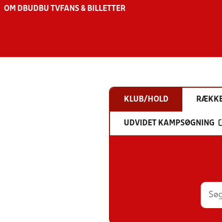
OM DBU
DBU TV
FANS & BILLETTER
KLUB/HOLD
RÆKK
UDVIDET KAMPSØGNING