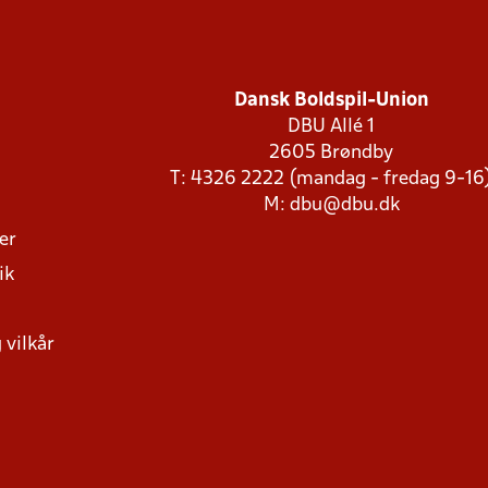
Dansk Boldspil-Union
DBU Allé 1
2605 Brøndby
T: 4326 2222 (mandag - fredag 9-16
M:
dbu@dbu.dk
ger
ik
 vilkår