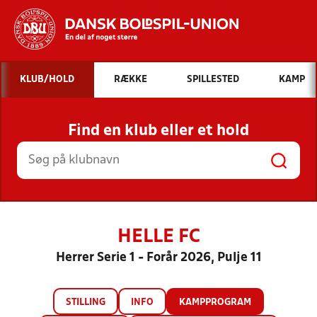
Hvad vil du søge efter?
KLUB/HOLD
RÆKKE
SPILLESTED
KAMP
INDHOLD OG NYHEDER
Find en klub eller et hold
STILLINGER, RESULTATER, KLUBBER OG
HOLD
HELLE FC
Herrer Serie 1 - Forår 2026, Pulje 11
STILLING
INFO
KAMPPROGRAM