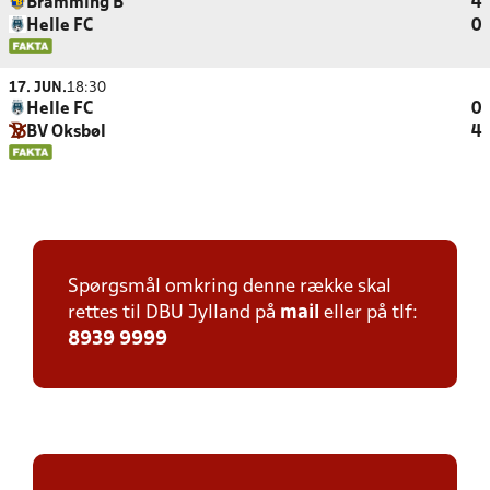
Bramming B
4
Helle FC
0
17. JUN.
18:30
Helle FC
0
BV Oksbøl
4
Spørgsmål omkring denne række skal
rettes til DBU Jylland på
mail
eller på tlf:
8939 9999