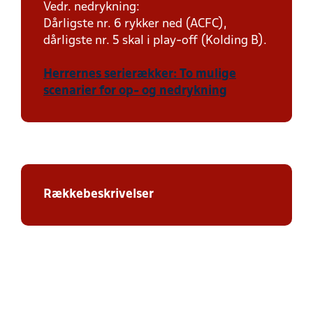
Vedr. nedrykning:
Dårligste nr. 6 rykker ned (ACFC),
dårligste nr. 5 skal i play-off (Kolding B).
Herrernes serierækker: To mulige
scenarier for op- og nedrykning
Rækkebeskrivelser