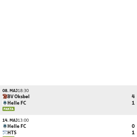
08. MAJ
18:30
BV Oksbøl
4
Helle FC
1
14. MAJ
13:00
Helle FC
0
HTS
1