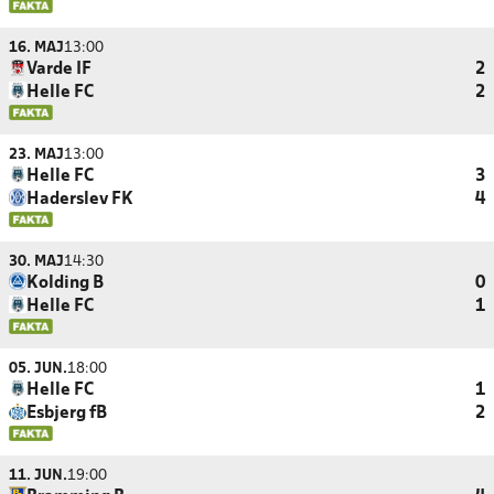
16. MAJ
13:00
Varde IF
2
Helle FC
2
23. MAJ
13:00
Helle FC
3
Haderslev FK
4
30. MAJ
14:30
Kolding B
0
Helle FC
1
05. JUN.
18:00
Helle FC
1
Esbjerg fB
2
11. JUN.
19:00