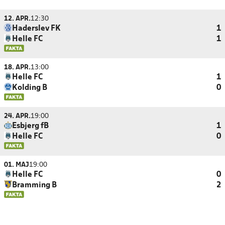
12. APR.
12:30
Haderslev FK
1
Helle FC
1
18. APR.
13:00
Helle FC
1
Kolding B
0
24. APR.
19:00
Esbjerg fB
1
Helle FC
0
01. MAJ
19:00
Helle FC
0
Bramming B
2