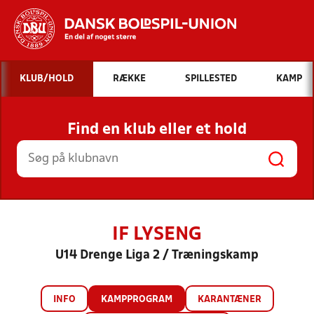
Hvad vil du søge efter?
KLUB/HOLD
RÆKKE
SPILLESTED
KAMP
INDHOLD OG NYHEDER
Find en klub eller et hold
STILLINGER, RESULTATER, KLUBBER OG
HOLD
IF LYSENG
U14 Drenge Liga 2 / Træningskamp
INFO
KAMPPROGRAM
KARANTÆNER