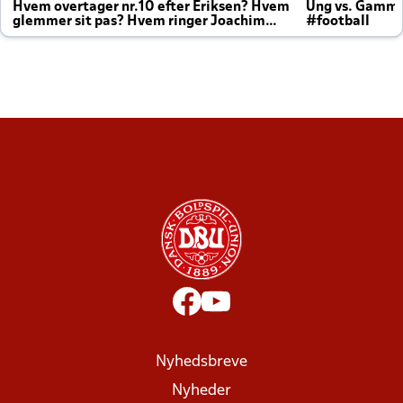
Hvem overtager nr.10 efter Eriksen? Hvem
Ung vs. Gamm
glemmer sit pas? Hvem ringer Joachim
#football
altid til efter kampe?
Nyhedsbreve
Nyheder