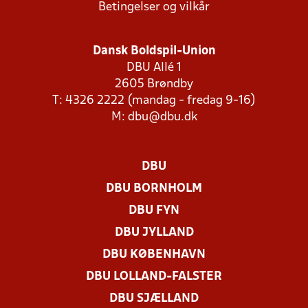
Betingelser og vilkår
Dansk Boldspil-Union
DBU Allé 1
2605 Brøndby
T: 4326 2222 (mandag - fredag 9-16)
M:
dbu@dbu.dk
DBU
DBU BORNHOLM
DBU FYN
DBU JYLLAND
DBU KØBENHAVN
DBU LOLLAND-FALSTER
DBU SJÆLLAND