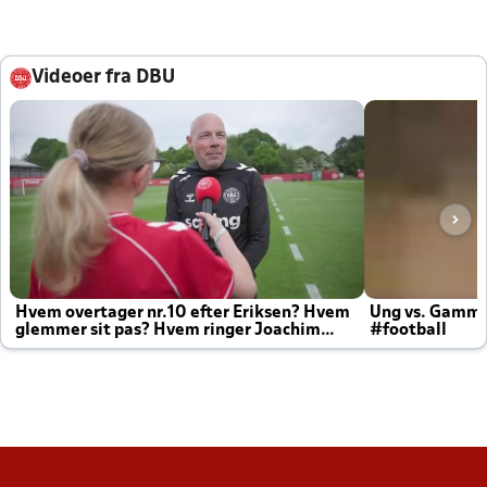
Videoer fra DBU
Hvem overtager nr.10 efter Eriksen? Hvem
Ung vs. Gamm
glemmer sit pas? Hvem ringer Joachim
#football
altid til efter kampe?