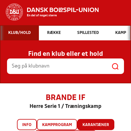
Hvad vil du søge efter?
KLUB/HOLD
RÆKKE
SPILLESTED
KAMP
INDHOLD OG NYHEDER
Find en klub eller et hold
STILLINGER, RESULTATER, KLUBBER OG
HOLD
BRANDE IF
Herre Serie 1 / Træningskamp
INFO
KAMPPROGRAM
KARANTÆNER