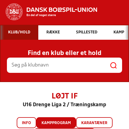
Hvad vil du søge efter?
KLUB/HOLD
RÆKKE
SPILLESTED
KAMP
INDHOLD OG NYHEDER
Find en klub eller et hold
STILLINGER, RESULTATER, KLUBBER OG
HOLD
LØJT IF
U16 Drenge Liga 2 / Træningskamp
INFO
KAMPPROGRAM
KARANTÆNER