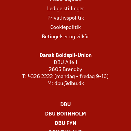
Ledige stillinger
Privatlivspolitik
Cookiepolitik
Betingelser og vilkår
Dansk Boldspil-Union
DBU Allé 1
2605 Brøndby
T: 4326 2222 (mandag - fredag 9-16)
M:
dbu@dbu.dk
DBU
DBU BORNHOLM
DBU FYN