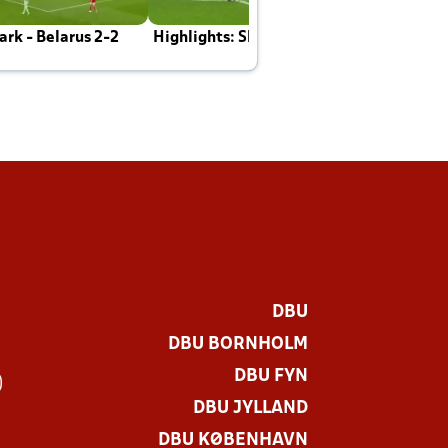
rk - Belarus 2-2
Highlights: Skotland - Danmark 4-2
J
E
DBU
DBU BORNHOLM
DBU FYN
)
DBU JYLLAND
DBU KØBENHAVN