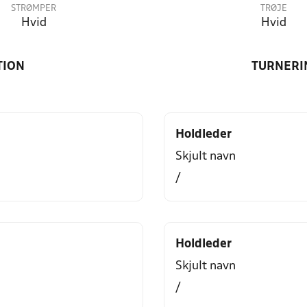
STRØMPER
TRØJE
Hvid
Hvid
TION
TURNERI
Holdleder
Skjult navn
/
Holdleder
Skjult navn
/