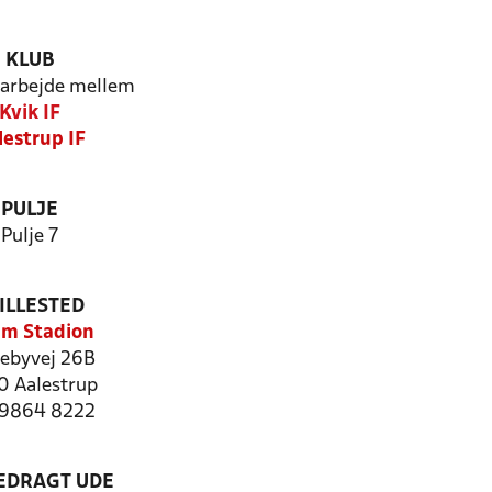
KLUB
arbejde mellem
Kvik IF
lestrup IF
PULJE
Pulje 7
ILLESTED
m Stadion
kebyvej 26B
0 Aalestrup
: 9864 8222
LEDRAGT UDE