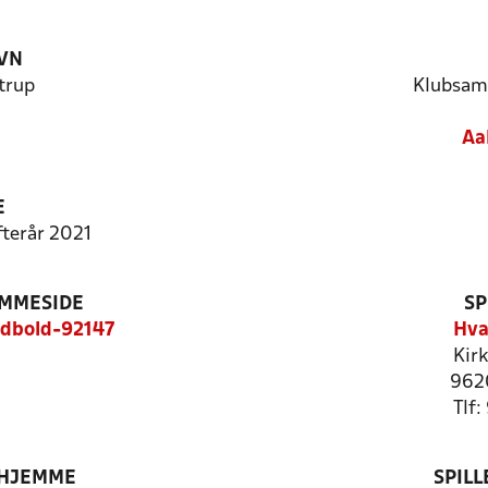
VN
trup
Klubsam
Aa
E
fterår 2021
EMMESIDE
SP
odbold-92147
Hva
Kir
962
Tlf
 HJEMME
SPIL