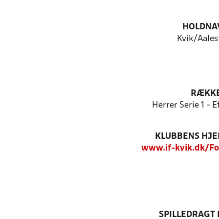
HOLDNA
Kvik/Aales
RÆKK
Herrer Serie 1 - E
KLUBBENS HJ
www.if-kvik.dk/F
SPILLEDRAGT