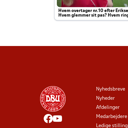
Hvem overtager nr.10 efter Eriks
Hvem glemmer sit pas? Hvem rin
Joachim altid til efter kampe?
Nyhedsbreve
Nyheder
Afdelinger
Medarbejdere
Ledige stillin