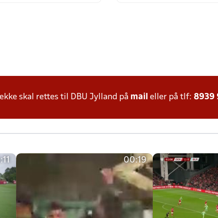
ke skal rettes til DBU Jylland på
mail
eller på tlf:
8939
:11
00:19