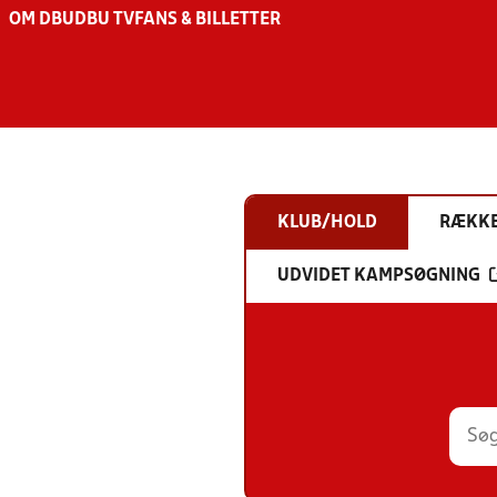
OM DBU
DBU TV
FANS & BILLETTER
KLUB/HOLD
RÆKK
UDVIDET KAMPSØGNING