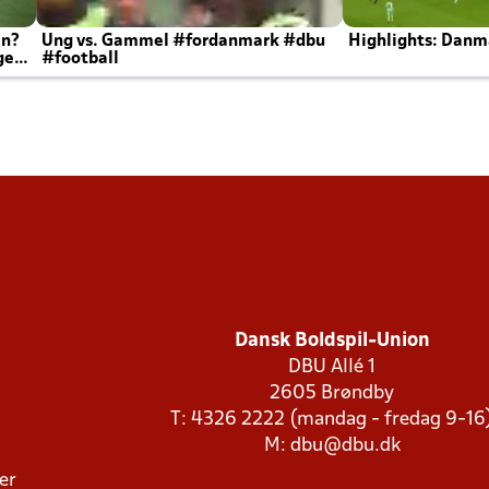
en?
Ung vs. Gammel #fordanmark #dbu
Highlights: Danma
ger
#football
Dansk Boldspil-Union
DBU Allé 1
2605 Brøndby
T: 4326 2222 (mandag - fredag 9-16
M:
dbu@dbu.dk
ger