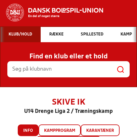
Hvad vil du søge efter?
KLUB/HOLD
RÆKKE
SPILLESTED
KAMP
INDHOLD OG NYHEDER
Find en klub eller et hold
STILLINGER, RESULTATER, KLUBBER OG
HOLD
SKIVE IK
U14 Drenge Liga 2 / Træningskamp
INFO
KAMPPROGRAM
KARANTÆNER