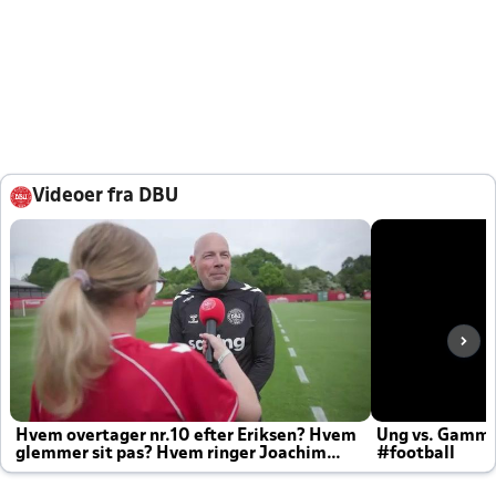
Videoer fra DBU
Hvem overtager nr.10 efter Eriksen? Hvem
Ung vs. Gamm
glemmer sit pas? Hvem ringer Joachim
#football
altid til efter kampe?