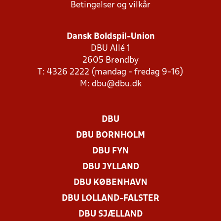
Betingelser og vilkår
Dansk Boldspil-Union
DBU Allé 1
2605 Brøndby
T: 4326 2222 (mandag - fredag 9-16)
M:
dbu@dbu.dk
DBU
DBU BORNHOLM
DBU FYN
DBU JYLLAND
DBU KØBENHAVN
DBU LOLLAND-FALSTER
DBU SJÆLLAND