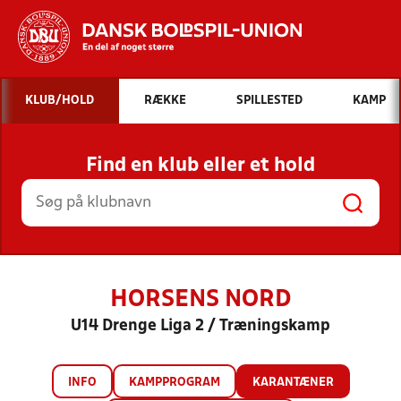
Hvad vil du søge efter?
KLUB/HOLD
RÆKKE
SPILLESTED
KAMP
INDHOLD OG NYHEDER
Find en klub eller et hold
STILLINGER, RESULTATER, KLUBBER OG
HOLD
HORSENS NORD
U14 Drenge Liga 2 / Træningskamp
INFO
KAMPPROGRAM
KARANTÆNER