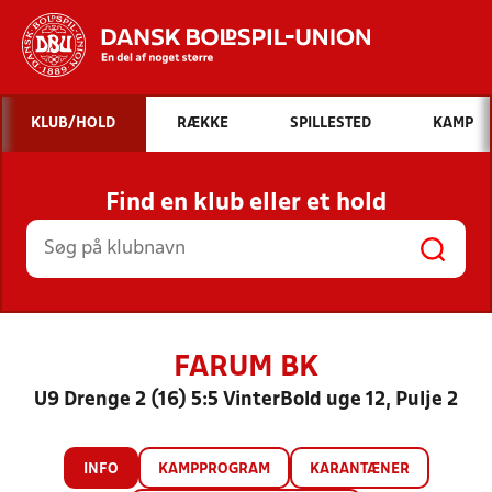
Hvad vil du søge efter?
KLUB/HOLD
RÆKKE
SPILLESTED
KAMP
INDHOLD OG NYHEDER
Find en klub eller et hold
STILLINGER, RESULTATER, KLUBBER OG
HOLD
FARUM BK
U9 Drenge 2 (16) 5:5 VinterBold uge 12, Pulje 2
INFO
KAMPPROGRAM
KARANTÆNER