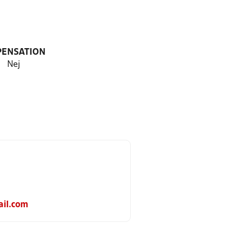
PENSATION
Nej
il.com