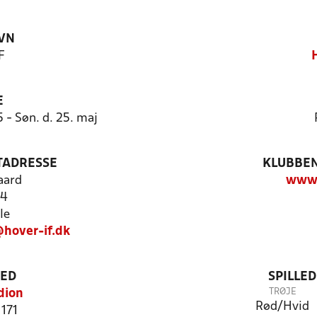
VN
F
E
 - Søn. d. 25. maj
TADRESSE
KLUBBEN
aard
www.
 4
le
hover-if.dk
TED
SPILLE
TRØJE
dion
Rød/Hvid
 171