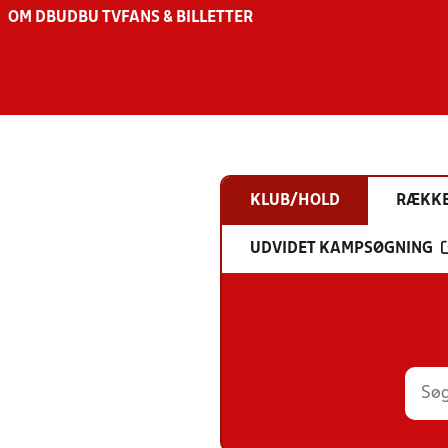
OM DBU
DBU TV
FANS & BILLETTER
KLUB/HOLD
RÆKK
UDVIDET KAMPSØGNING