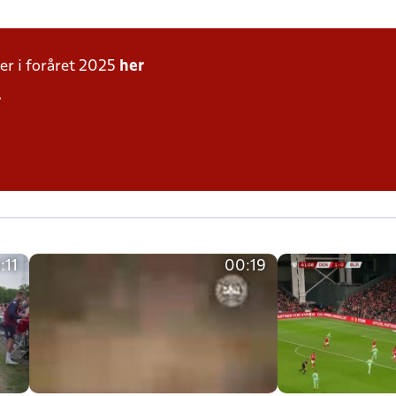
ler i foråret 2025
her
r
:11
00:19