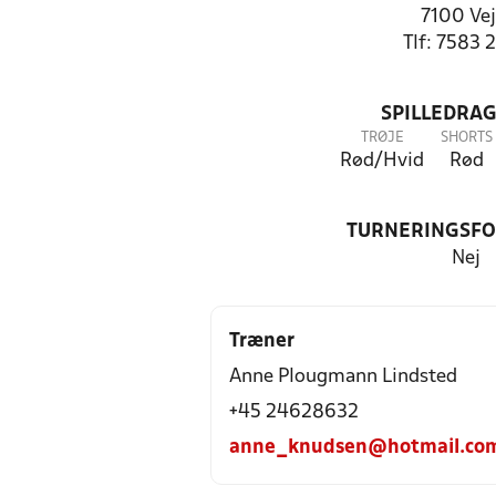
7100 Vej
Tlf: 7583 
SPILLEDRAG
TRØJE
SHORTS
Rød/Hvid
Rød
TURNERINGSF
Nej
Træner
Anne Plougmann Lindsted
+45 24628632
anne_knudsen@hotmail.co