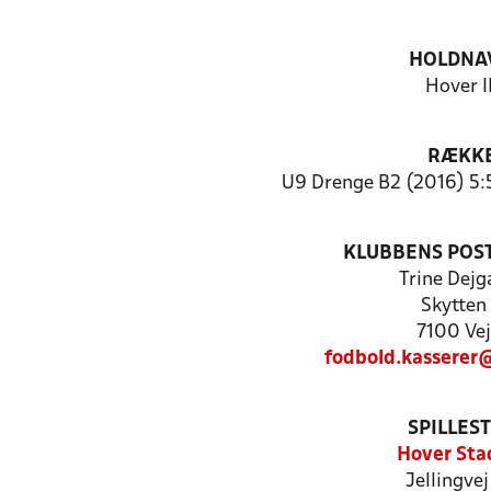
HOLDNA
Hover I
RÆKK
U9 Drenge B2 (2016) 5:5
KLUBBENS POS
Trine Dejg
Skytten
7100 Vej
fodbold.kasserer@
SPILLES
Hover Sta
Jellingvej