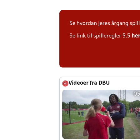
Se hvordan jeres årgang spil
Se link til spilleregler 5:5
he
Videoer fra DBU
05