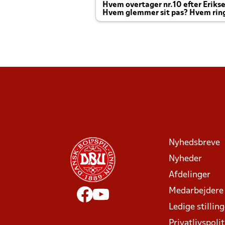
Hvem overtager nr.10 efter Eriks
Hvem glemmer sit pas? Hvem rin
Joachim altid til efter kampe?
Nyhedsbreve
Nyheder
Afdelinger
Medarbejdere
Ledige stillin
Privatlivspolit