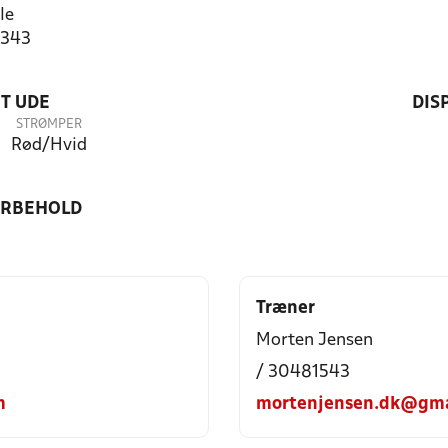
le
2343
T UDE
DIS
STRØMPER
Rød/Hvid
ORBEHOLD
Træner
Morten Jensen
/ 30481543
m
mortenjensen.dk@gma