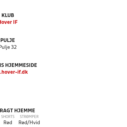
KLUB
Hover IF
PULJE
Pulje 32
S HJEMMESIDE
hover-if.dk
DRAGT HJEMME
SHORTS
STRØMPER
Rød
Rød/Hvid