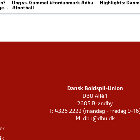
en?
Ung vs. Gammel #fordanmark #dbu
Highlights: Danma
ger
#football
Dansk Boldspil-Union
DBU Allé 1
2605 Brøndby
T: 4326 2222 (mandag - fredag 9-16
M:
dbu@dbu.dk
ger
ik