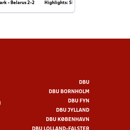
rk - Belarus 2-2
Highlights: Skotland - Danmark 4-2
J
E
DBU
DBU BORNHOLM
DBU FYN
)
DBU JYLLAND
DBU KØBENHAVN
DBU LOLLAND-FALSTER