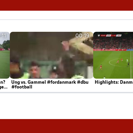
:11
00:19
en?
Ung vs. Gammel #fordanmark #dbu
Highlights: Danma
ger
#football