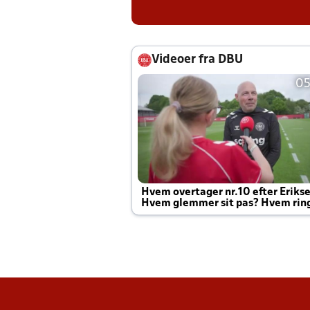
Videoer fra DBU
05
Hvem overtager nr.10 efter Eriks
Hvem glemmer sit pas? Hvem rin
Joachim altid til efter kampe?