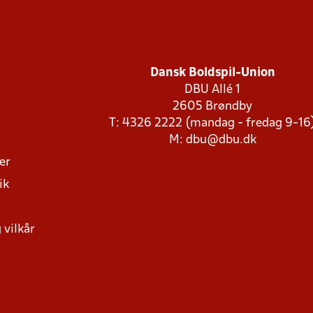
Dansk Boldspil-Union
DBU Allé 1
2605 Brøndby
T: 4326 2222 (mandag - fredag 9-16
M:
dbu@dbu.dk
ger
ik
 vilkår