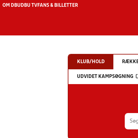
OM DBU
DBU TV
FANS & BILLETTER
KLUB/HOLD
RÆKK
UDVIDET KAMPSØGNING