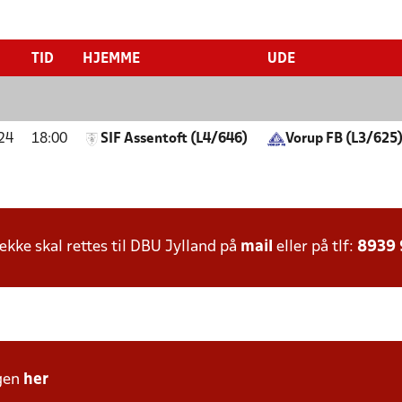
TID
HJEMME
UDE
24
18:00
SIF Assentoft (L4/646)
Vorup FB (L3/625
ke skal rettes til DBU Jylland på
mail
eller på tlf:
8939
gen
her