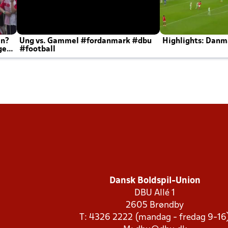
en?
Ung vs. Gammel #fordanmark #dbu
Highlights: Danma
ger
#football
Dansk Boldspil-Union
DBU Allé 1
2605 Brøndby
T: 4326 2222 (mandag - fredag 9-16