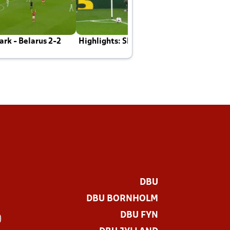
rk - Belarus 2-2
Highlights: Skotland - Danmark 4-2
J
E
DBU
DBU BORNHOLM
DBU FYN
)