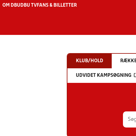
OM DBU
DBU TV
FANS & BILLETTER
KLUB/HOLD
RÆKK
UDVIDET KAMPSØGNING