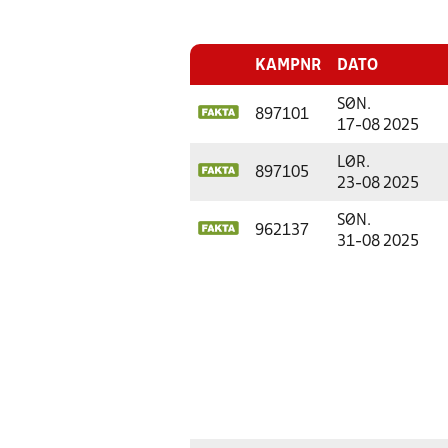
KAMPNR
DATO
SØN.
897101
17-08 2025
LØR.
897105
23-08 2025
SØN.
962137
31-08 2025