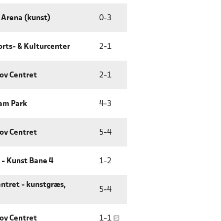
 Arena (kunst)
0
-
3
orts- & Kulturcenter
2
-
1
ov Centret
2
-
1
eam Park
4
-
3
ov Centret
5
-
4
 - Kunst Bane 4
1
-
2
ntret - kunstgræs,
5
-
4
ov Centret
1
-
1