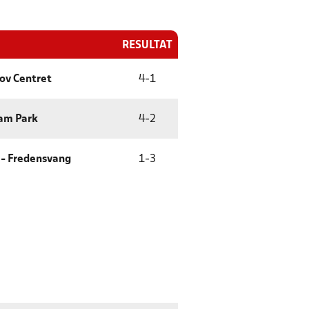
RESULTAT
ov Centret
4
-
1
eam Park
4
-
2
 - Fredensvang
1
-
3