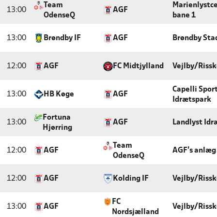
Team
Marienlystce
13:00
AGF
OdenseQ
bane 1
13:00
Brøndby IF
AGF
Brøndby Sta
12:00
AGF
FC Midtjylland
Vejlby/Rissk
Capelli Spor
13:00
HB Køge
AGF
Idrætspark
Fortuna
13:00
AGF
Landlyst Idr
Hjørring
Team
12:00
AGF
AGF's anlæg
OdenseQ
12:00
AGF
Kolding IF
Vejlby/Rissk
FC
13:00
AGF
Vejlby/Rissk
Nordsjælland