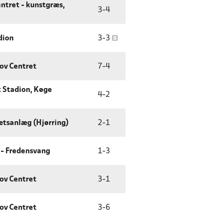
ntret - kunstgræs,
3
-
4
dion
3
-
3
ov Centret
7
-
4
t Stadion, Køge
4
-
2
ætsanlæg (Hjørring)
2
-
1
 - Fredensvang
1
-
3
ov Centret
3
-
1
ov Centret
3
-
6