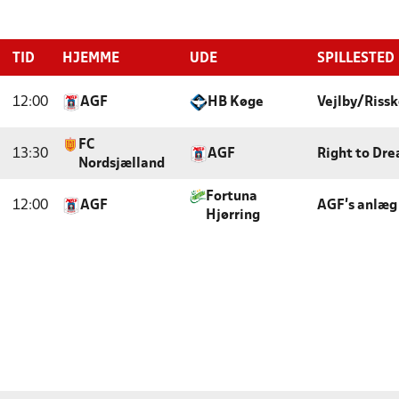
TID
HJEMME
UDE
SPILLESTED
12:00
AGF
HB Køge
Vejlby/Rissk
FC
13:30
AGF
Right to Dr
Nordsjælland
Fortuna
12:00
AGF
AGF's anlæg
Hjørring