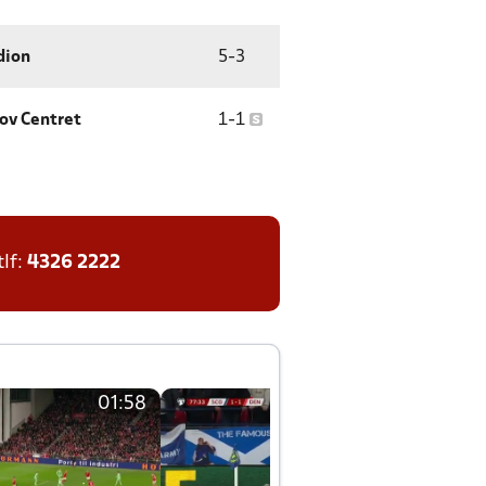
dion
5
-
3
ov Centret
1
-
1
tlf:
4326 2222
01:58
01:58