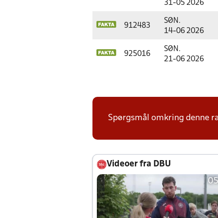
31-05 2026
SØN.
912483
14-06 2026
SØN.
925016
21-06 2026
Spørgsmål omkring denne ræk
Videoer fra DBU
05