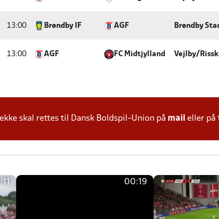
13:00
Brøndby IF
AGF
Brøndby Sta
13:00
AGF
FC Midtjylland
Vejlby/Rissk
ke skal rettes til Dansk Boldspil-Union på
mail
eller på 
:11
00:19