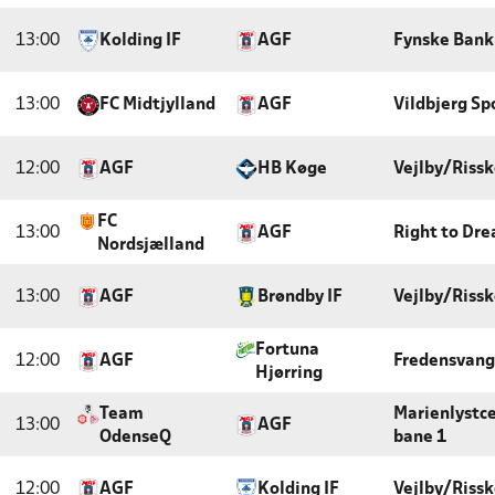
13:00
Kolding IF
AGF
Fynske Bank
13:00
FC Midtjylland
AGF
Vildbjerg Sp
12:00
AGF
HB Køge
Vejlby/Rissk
FC
13:00
AGF
Right to Dr
Nordsjælland
13:00
AGF
Brøndby IF
Vejlby/Rissk
Fortuna
12:00
AGF
Fredensvang
Hjørring
Team
Marienlystce
13:00
AGF
OdenseQ
bane 1
12:00
AGF
Kolding IF
Vejlby/Rissk