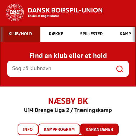
Hvad vil du søge efter?
KLUB/HOLD
RÆKKE
SPILLESTED
KAMP
INDHOLD OG NYHEDER
Find en klub eller et hold
STILLINGER, RESULTATER, KLUBBER OG
HOLD
NÆSBY BK
U14 Drenge Liga 2 / Træningskamp
INFO
KAMPPROGRAM
KARANTÆNER