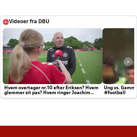
Videoer fra DBU
Hvem overtager nr.10 efter Eriksen? Hvem
Ung vs. Gamm
glemmer sit pas? Hvem ringer Joachim
#football
altid til efter kampe?