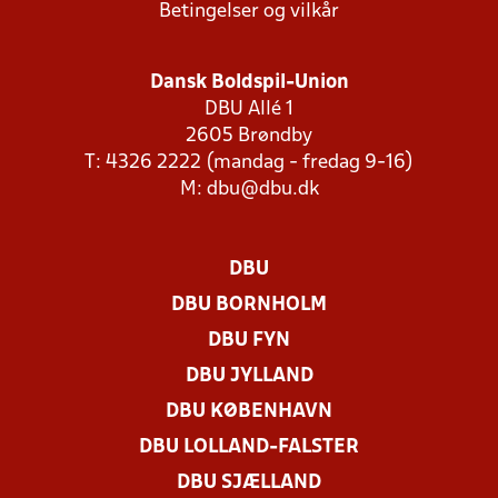
Betingelser og vilkår
Dansk Boldspil-Union
DBU Allé 1
2605 Brøndby
T: 4326 2222 (mandag - fredag 9-16)
M:
dbu@dbu.dk
DBU
DBU BORNHOLM
DBU FYN
DBU JYLLAND
DBU KØBENHAVN
DBU LOLLAND-FALSTER
DBU SJÆLLAND