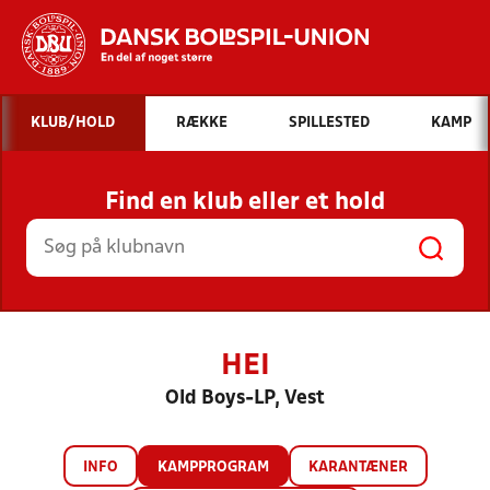
Hvad vil du søge efter?
KLUB/HOLD
RÆKKE
SPILLESTED
KAMP
INDHOLD OG NYHEDER
Find en klub eller et hold
STILLINGER, RESULTATER, KLUBBER OG
HOLD
HEI
Old Boys-LP, Vest
INFO
KAMPPROGRAM
KARANTÆNER