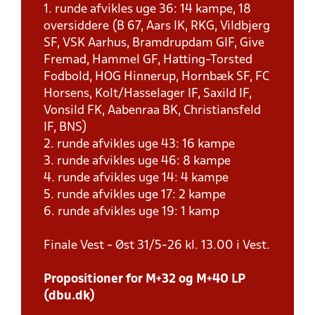
1. runde afvikles uge 36: 14 kampe, 18
oversiddere (B 67, Aars IK, RKG, Vildbjerg
SF, VSK Aarhus, Bramdrupdam GIF, Give
Fremad, Hammel GF, Hatting-Torsted
Fodbold, HOG Hinnerup, Hornbæk SF, FC
Horsens, Kolt/Hasselager IF, Saxild IF,
Vonsild FK, Aabenraa BK, Christiansfeld
IF, BNS)
2. runde afvikles uge 43: 16 kampe
3. runde afvikles uge 46: 8 kampe
4. runde afvikles uge 14: 4 kampe
5. runde afvikles uge 17: 2 kampe
6. runde afvikles uge 19: 1 kamp
Finale Vest - Øst 31/5-26 kl. 13.00 i Vest.
Propositioner for M+32 og M+40 LP
(dbu.dk)