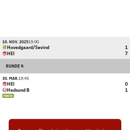
10. NOV. 2025
19:00
Hovedgaard/Søvind
1
HEI
7
RUNDE 4
30. MAR.
19:45
HEI
0
Hadsund B
1