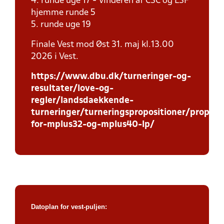
4. runde uge 17 - Vinderen af CSC og LSF
hjemme runde 5
5. runde uge 19
Finale Vest mod Øst 31. maj kl.13.00
2026 i Vest.
https://www.dbu.dk/turneringer-og-
resultater/love-og-
regler/landsdaekkende-
turneringer/turneringspropositioner/proposi
for-mplus32-og-mplus40-lp/
Datoplan for vest-puljen: