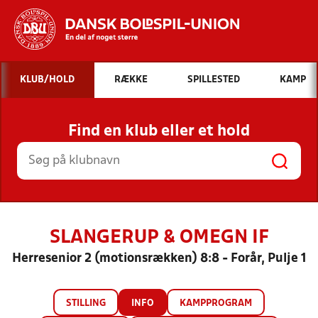
Hvad vil du søge efter?
KLUB/HOLD
RÆKKE
SPILLESTED
KAMP
INDHOLD OG NYHEDER
Find en klub eller et hold
STILLINGER, RESULTATER, KLUBBER OG
HOLD
SLANGERUP & OMEGN IF
Herresenior 2 (motionsrækken) 8:8 - Forår, Pulje 1
STILLING
INFO
KAMPPROGRAM