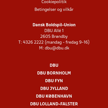
Cookiepolitik
Betingelser og vilkår
Dansk Boldspil-Union
DBU Allé 1
2605 Brøndby
T: 4326 2222 (mandag - fredag 9-16)
M:
dbu@dbu.dk
DBU
DBU BORNHOLM
DBU FYN
DBU JYLLAND
DBU KØBENHAVN
DBU LOLLAND-FALSTER