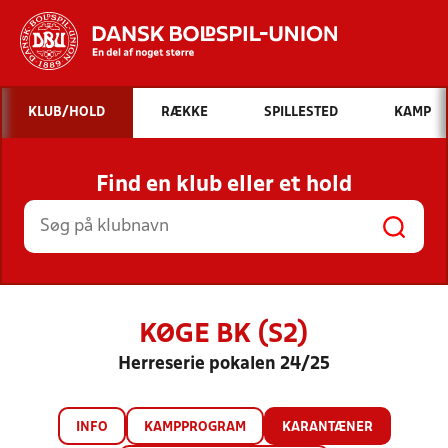
Hvad vil du søge efter?
KLUB/HOLD
RÆKKE
SPILLESTED
KAMP
INDHOLD OG NYHEDER
Find en klub eller et hold
STILLINGER, RESULTATER, KLUBBER OG
HOLD
KØGE BK (S2)
Herreserie pokalen 24/25
INFO
KAMPPROGRAM
KARANTÆNER