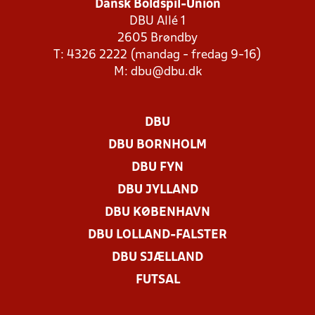
Dansk Boldspil-Union
DBU Allé 1
2605 Brøndby
T: 4326 2222 (mandag - fredag 9-16)
M:
dbu@dbu.dk
DBU
DBU BORNHOLM
DBU FYN
DBU JYLLAND
DBU KØBENHAVN
DBU LOLLAND-FALSTER
DBU SJÆLLAND
FUTSAL