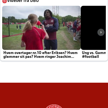
Videoer fra DBU
Hvem overtager nr.10 efter Eriksen? Hvem
Ung vs. Gamm
glemmer sit pas? Hvem ringer Joachim
#football
altid til efter kampe?