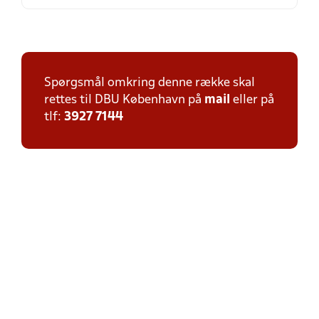
Spørgsmål omkring denne række skal
rettes til DBU København på
mail
eller på
tlf:
3927 7144