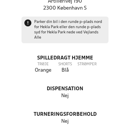
Artillerivej 190
2300 København S
Parker din bil i den runde p-plads nord
!
for Hekla Park eller den runde p-plads
syd for Hekla Park nede ved Vejlands
Alle
SPILLEDRAGT HJEMME
TRØJE
SHORTS
STRØMPER
Orange
Blå
DISPENSATION
Nej
TURNERINGSFORBEHOLD
Nej