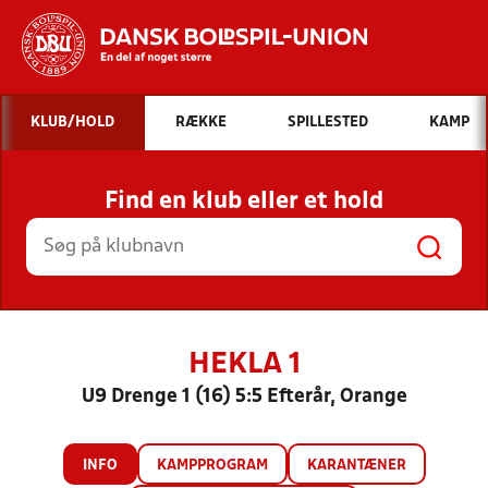
Hvad vil du søge efter?
KLUB/HOLD
RÆKKE
SPILLESTED
KAMP
INDHOLD OG NYHEDER
Find en klub eller et hold
STILLINGER, RESULTATER, KLUBBER OG
HOLD
HEKLA 1
U9 Drenge 1 (16) 5:5 Efterår, Orange
INFO
KAMPPROGRAM
KARANTÆNER