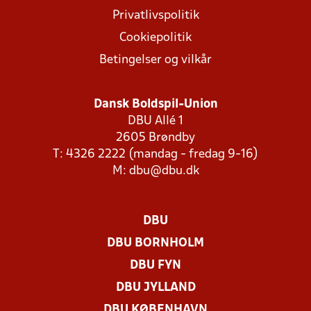
Privatlivspolitik
Cookiepolitik
Betingelser og vilkår
Dansk Boldspil-Union
DBU Allé 1
2605 Brøndby
T: 4326 2222 (mandag - fredag 9-16)
M:
dbu@dbu.dk
DBU
DBU BORNHOLM
DBU FYN
DBU JYLLAND
DBU KØBENHAVN