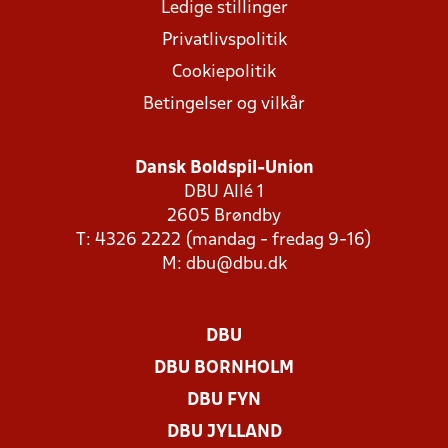
Ledige stillinger
Privatlivspolitik
Cookiepolitik
Betingelser og vilkår
Dansk Boldspil-Union
DBU Allé 1
2605 Brøndby
T: 4326 2222 (mandag - fredag 9-16)
M:
dbu@dbu.dk
DBU
DBU BORNHOLM
DBU FYN
DBU JYLLAND