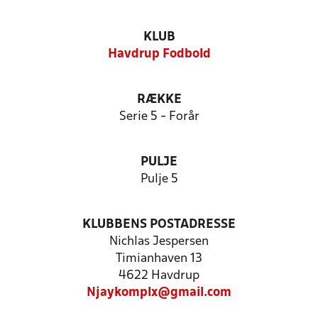
KLUB
Havdrup Fodbold
RÆKKE
Serie 5 - Forår
PULJE
Pulje 5
KLUBBENS POSTADRESSE
Nichlas Jespersen
Timianhaven 13
4622 Havdrup
Njaykomplx@gmail.com