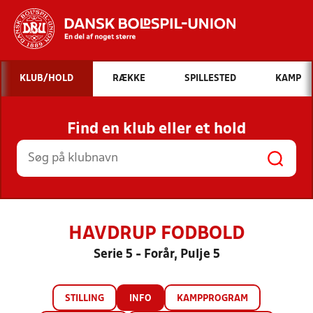
Hvad vil du søge efter?
KLUB/HOLD
RÆKKE
SPILLESTED
KAMP
INDHOLD OG NYHEDER
Find en klub eller et hold
STILLINGER, RESULTATER, KLUBBER OG
HOLD
HAVDRUP FODBOLD
Serie 5 - Forår, Pulje 5
STILLING
INFO
KAMPPROGRAM