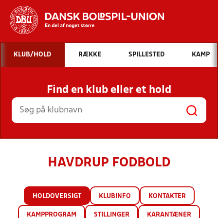
Hvad vil du søge efter?
KLUB/HOLD
RÆKKE
SPILLESTED
KAMP
INDHOLD OG NYHEDER
Find en klub eller et hold
STILLINGER, RESULTATER, KLUBBER OG
HOLD
HAVDRUP FODBOLD
HOLDOVERSIGT
KLUBINFO
KONTAKTER
KAMPPROGRAM
STILLINGER
KARANTÆNER