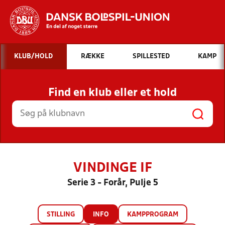
Hvad vil du søge efter?
KLUB/HOLD
RÆKKE
SPILLESTED
KAMP
INDHOLD OG NYHEDER
Find en klub eller et hold
STILLINGER, RESULTATER, KLUBBER OG
HOLD
VINDINGE IF
Serie 3 - Forår, Pulje 5
STILLING
INFO
KAMPPROGRAM