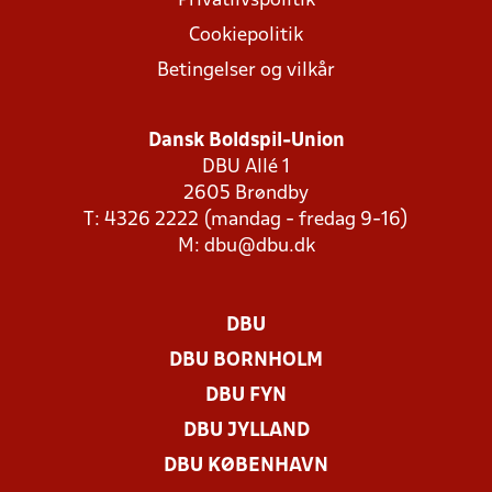
Privatlivspolitik
Cookiepolitik
Betingelser og vilkår
Dansk Boldspil-Union
DBU Allé 1
2605 Brøndby
T: 4326 2222 (mandag - fredag 9-16)
M:
dbu@dbu.dk
DBU
DBU BORNHOLM
DBU FYN
DBU JYLLAND
DBU KØBENHAVN