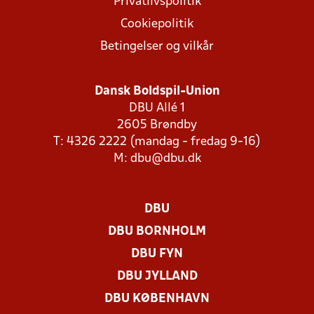
Privatlivspolitik
Cookiepolitik
Betingelser og vilkår
Dansk Boldspil-Union
DBU Allé 1
2605 Brøndby
T: 4326 2222 (mandag - fredag 9-16)
M:
dbu@dbu.dk
DBU
DBU BORNHOLM
DBU FYN
DBU JYLLAND
DBU KØBENHAVN