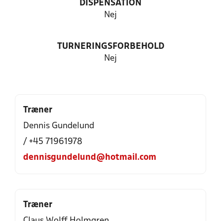
DISPENSATION
Nej
TURNERINGSFORBEHOLD
Nej
Træner
Dennis Gundelund
/ +45 71961978
dennisgundelund@hotmail.com
Træner
Claus Wolff Holmgren