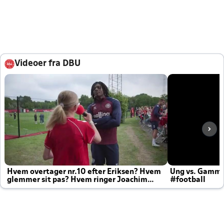
Videoer fra DBU
Hvem overtager nr.10 efter Eriksen? Hvem
Ung vs. Gamm
glemmer sit pas? Hvem ringer Joachim
#football
altid til efter kampe?