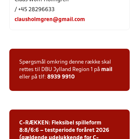
/ +45 28296633
clausholmgren@gmail.com
Spørgsmål omkring denne række skal
rettes til DBU Jylland Region 1 på
mail
eller på tlf:
8939 9910
C-RÆKKEN: Fleksibel spilleform
8:8/6:6 – testperiode foråret 2026
(gældende udelukkende for C-