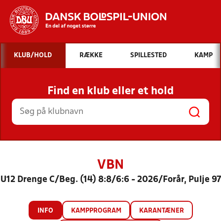
Hvad vil du søge efter?
KLUB/HOLD
RÆKKE
SPILLESTED
KAMP
INDHOLD OG NYHEDER
Find en klub eller et hold
STILLINGER, RESULTATER, KLUBBER OG
HOLD
VBN
U12 Drenge C/Beg. (14) 8:8/6:6 - 2026/Forår, Pulje 97
INFO
KAMPPROGRAM
KARANTÆNER